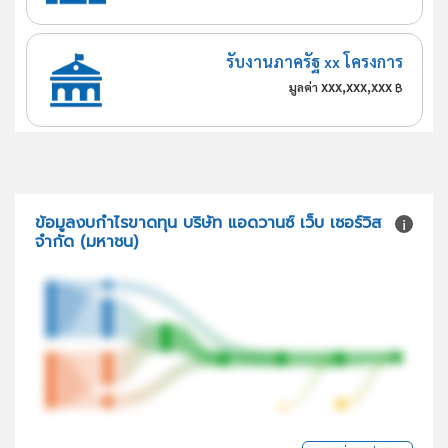
รับงานภาครัฐ xx โครงการ
xxx,xxx,xxx
มูลค่า
฿
ข้อมูลงบกำไรขาดทุน บริษัท แอดวานซ์ เว็บ เซอร์วิส
จำกัด (มหาชน)