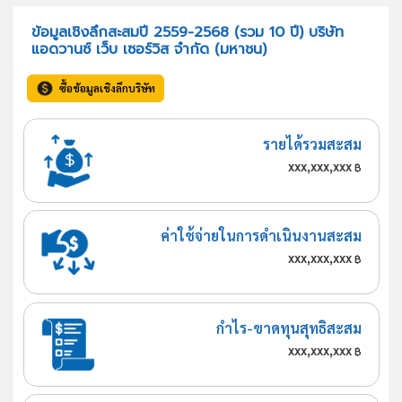
ข้อมูลเชิงลึกสะสมปี 2559-2568 (รวม 10 ปี) บริษัท
แอดวานซ์ เว็บ เซอร์วิส จำกัด (มหาชน)
ซื้อข้อมูลเชิงลึกบริษัท
รายได้รวมสะสม
xxx,xxx,xxx
฿
ค่าใช้จ่ายในการดำเนินงานสะสม
xxx,xxx,xxx
฿
กำไร-ขาดทุนสุทธิสะสม
xxx,xxx,xxx
฿