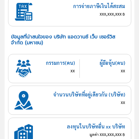
การจ่ายภาษีเงินได้สะสม
xxx,xxx,xxx
฿
ข้อมูลที่น่าสนใจของ บริษัท แอดวานซ์ เว็บ เซอร์วิส
จำกัด (มหาชน)
กรรมการ(คน)
ผู้ถือหุ้น(คน)
xx
xx
จำนวนบริษัทที่อยู่เดียวกัน (บริษัท)
xx
ลงทุนในบริษัทอื่น xx บริษัท
xxx,xxx,xxx
มูลค่า
฿