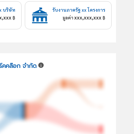
x บริษัท
รับงานภาครัฐ xx โครงการ
x,xxx
xxx,xxx,xxx
฿
มูลค่า
฿
ิร์คคล๊อก จำกัด