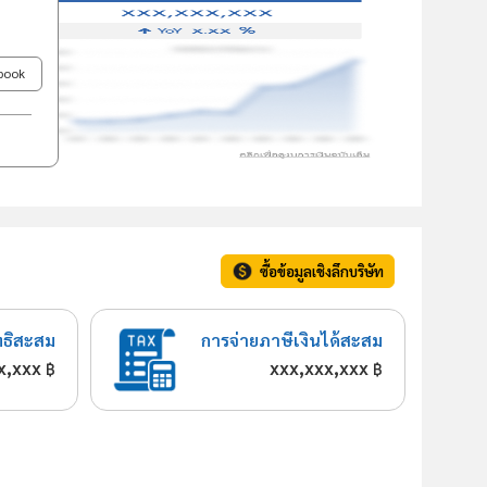
ebook
ซื้อข้อมูลเชิงลึกบริษัท
ทธิสะสม
การจ่ายภาษีเงินได้สะสม
x,xxx
xxx,xxx,xxx
฿
฿