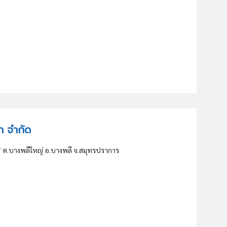
๊อก จำกัด
่ 7 ต.บางพลีใหญ่ อ.บางพลี จ.สมุทรปราการ