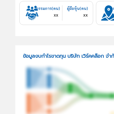
กรรมการ(คน)
ผู้ถือหุ้น(คน)
xx
xx
ข้อมูลงบกำไรขาดทุน บริษัท เวิร์คคล๊อก จำก