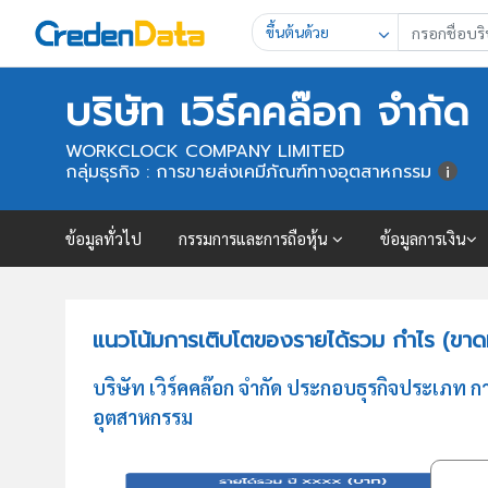
ขึ้นต้นด้วย
บริษัท เวิร์คคล๊อก จำกัด
WORKCLOCK COMPANY LIMITED
กลุ่มธุรกิจ : การขายส่งเคมีภัณฑ์ทางอุตสาหกรรม
ข้อมูลทั่วไป
กรรมการและการถือหุ้น
ข้อมูลการเงิน
แนวโน้มการเติบโตของรายได้รวม กำไร (ขาดทุ
บริษัท เวิร์คคล๊อก จำกัด ประกอบธุรกิจประเภท
อุตสาหกรรม