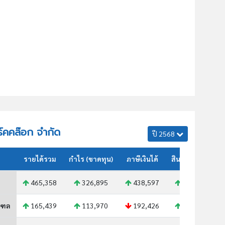
ิร์คคล๊อก จำกัด
ปี 2568
รายได้รวม
กำไร (ขาดทุน)
ภาษีเงินได้
สินทรัพย์รวม
465,358
326,895
438,597
640,955
ณฑล
165,439
113,970
192,426
209,935