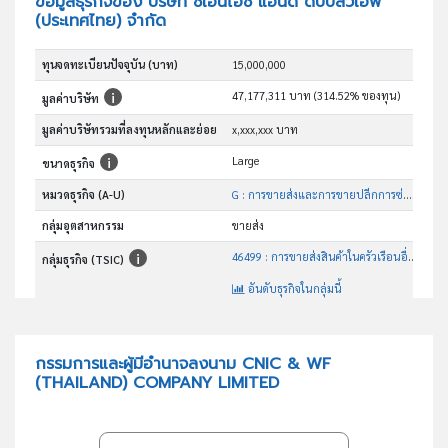
ข้อมูลธุรกิจของ บริษัท ซีเอ็นไอซี แอนด์ ดับบลิวเอฟ
(ประเทศไทย) จำกัด
ทุนจดทะเบียนปัจจุบัน (บาท)
15,000,000
47,177,311 บาท (314.52% ของทุน)
มูลค่าบริษัท
มูลค่าบริษัทรวมที่ลงทุนหลักและย่อย
x,xxx,xxx บาท
Large
ขนาดธุรกิจ
หมวดธุรกิจ (A-U)
G : การขายส่งและการขายปลีกการซ่อมยานยนต์และ จักรยานยนต์
กลุ่มอุตสาหกรรม
ขายส่ง
46499 : การขายส่งสินค้าในครัวเรือนอื่นๆซึ่งมิได้จัดประเภทไว้ในที่อื่น
กลุ่มธุรกิจ (TSIC)
อันดับธุรกิจในกลุ่มนี้
การขายส่งสินค้าในครัวเรือนอื่นๆ ซึ่งมิได้จัดประเภทไว้ ในที่อื่น
วัตถุประสงค์
กรรมการและผู้มีอำนาจลงนาม CNIC & WF
(THAILAND) COMPANY LIMITED