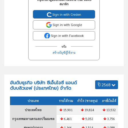
สมาชิก
Sign in with Creden
Sign in with Google
Sign in with Facebook
หรือ
สร้างบัญชีผู้ใช้งาน
อันดับธุรกิจ บริษัท ซีเอ็นไอซี แอนด์
ปี 2568
ดับบลิวเอฟ (ประเทศไทย) จำกัด
ประเภท
รายได้รวม
กำไร (ขาดทุน)
ภาษีเงินได้
สินทร
ประเทศไทย
15,901
19,824
13,532
2
กรุงเทพมหานครและปริมณฑล
6,461
5,052
3,756
สมุทรปราการ
1,166
1,514
1,088