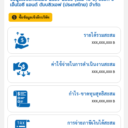
เอ็นไอซี แอนด์ ดับบลิวเอฟ (ประเทศไทย) จำกัด
ซื้อข้อมูลเชิงลึกบริษัท
รายได้รวมสะสม
xxx,xxx,xxx
฿
ค่าใช้จ่ายในการดำเนินงานสะสม
xxx,xxx,xxx
฿
กำไร-ขาดทุนสุทธิสะสม
xxx,xxx,xxx
฿
การจ่ายภาษีเงินได้สะสม