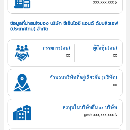
xxx,xxx,xxx
฿
ข้อมูลที่น่าสนใจของ บริษัท ซีเอ็นไอซี แอนด์ ดับบลิวเอฟ
(ประเทศไทย) จำกัด
กรรมการ(คน)
ผู้ถือหุ้น(คน)
xx
xx
จำนวนบริษัทที่อยู่เดียวกัน (บริษัท)
xx
ลงทุนในบริษัทอื่น xx บริษัท
xxx,xxx,xxx
มูลค่า
฿