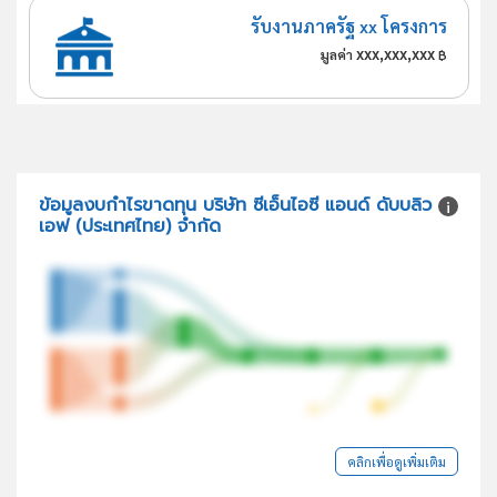
รับงานภาครัฐ xx โครงการ
xxx,xxx,xxx
มูลค่า
฿
ข้อมูลงบกำไรขาดทุน บริษัท ซีเอ็นไอซี แอนด์ ดับบลิว
เอฟ (ประเทศไทย) จำกัด
คลิกเพื่อดูเพิ่มเติม