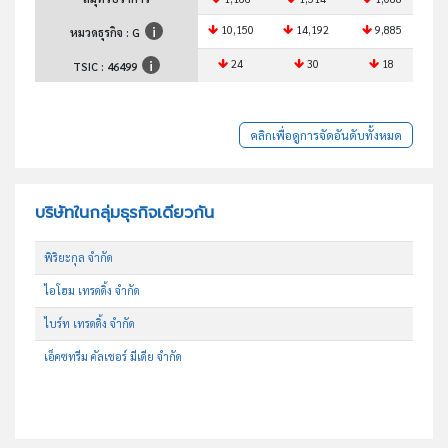
10,150
14,192
9,885
1
หมวดธุรกิจ : G
24
30
18
TSIC :
46499
คลิกเพื่อดูการจัดอันดับทั้งหมด
บริษัทในกลุ่มธุรกิจเดียวกัน
พิริยะกุล จำกัด
ไอโฮม เทรดดิ้ง จำกัด
ไบร์ท เทรดดิ้ง จำกัด
เอ็คซทรีม คัลเชอร์ มีเดีย จำกัด