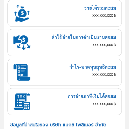
รายได้รวมสะสม
xxx,xxx,xxx
฿
ค่าใช้จ่ายในการดำเนินงานสะสม
xxx,xxx,xxx
฿
กำไร-ขาดทุนสุทธิสะสม
xxx,xxx,xxx
฿
การจ่ายภาษีเงินได้สะสม
xxx,xxx,xxx
฿
ข้อมูลที่น่าสนใจของ บริษัท แมกซ์ โพลิเมอร์ จำกัด