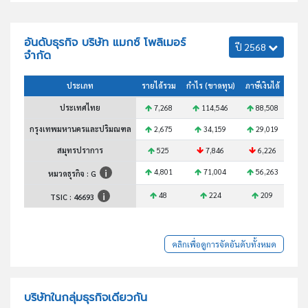
อันดับธุรกิจ บริษัท แมกซ์ โพลิเมอร์
ปี 2568
จำกัด
ประเภท
รายได้รวม
กำไร (ขาดทุน)
ภาษีเงินได้
สินทร
ประเทศไทย
7,268
114,546
88,508
2
กรุงเทพมหานครและปริมณฑล
2,675
34,159
29,019
สมุทรปราการ
525
7,846
6,226
4,801
71,004
56,263
1
หมวดธุรกิจ : G
48
224
209
TSIC :
46693
คลิกเพื่อดูการจัดอันดับทั้งหมด
บริษัทในกลุ่มธุรกิจเดียวกัน