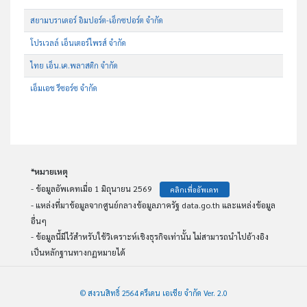
สยามบราเดอร์ อิมปอร์ต-เอ็กซปอร์ต จำกัด
โปรเวลล์ เอ็นเตอร์ไพรส์ จำกัด
ไทย เอ็น.เค.พลาสติก จำกัด
เอ็มเอช รีซอร์ซ จำกัด
*หมายเหตุ
- ข้อมูลอัพเดทเมื่อ 1 มิถุนายน 2569
คลิกเพื่ออัพเดท
- แหล่งที่มาข้อมูลจากศูนย์กลางข้อมูลภาครัฐ data.go.th และแหล่งข้อมูล
อื่นๆ
- ข้อมูลนี้มีไว้สำหรับใช้วิเคราะห์เชิงธุรกิจเท่านั้น ไม่สามารถนำไปอ้างอิง
เป็นหลักฐานทางกฏหมายได้
© สงวนสิทธิ์ 2564 ครีเดน เอเชีย จำกัด Ver. 2.0