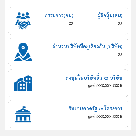
กรรมการ(คน)
ผู้ถือหุ้น(คน)
xx
xx
จำนวนบริษัทที่อยู่เดียวกัน (บริษัท)
xx
ลงทุนในบริษัทอื่น xx บริษัท
xxx,xxx,xxx
มูลค่า
฿
รับงานภาครัฐ xx โครงการ
xxx,xxx,xxx
มูลค่า
฿