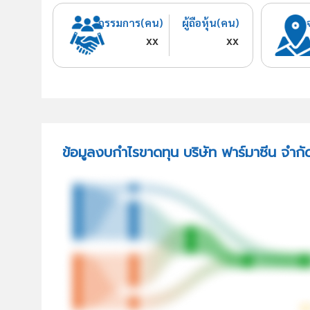
กรรมการ(คน)
ผู้ถือหุ้น(คน)
xx
xx
ข้อมูลงบกำไรขาดทุน บริษัท ฟาร์มาซีน จำกั