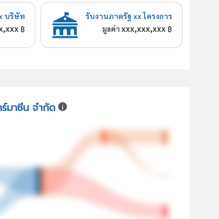
x บริษัท
รับงานภาครัฐ xx โครงการ
x,xxx
xxx,xxx,xxx
฿
มูลค่า
฿
าร์มาซีน จำกัด