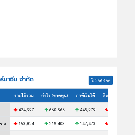
าร์มาซีน จำกัด
ปี 2568
รายได้รวม
กำไร (ขาดทุน)
ภาษีเงินได้
สินทรัพย์รวม
424,397
660,566
445,979
549,713
ณฑล
153,824
219,403
147,473
178,739