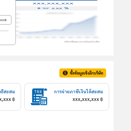
ebook
ซื้อข้อมูลเชิงลึกบริษัท
ทธิสะสม
การจ่ายภาษีเงินได้สะสม
x,xxx
xxx,xxx,xxx
฿
฿