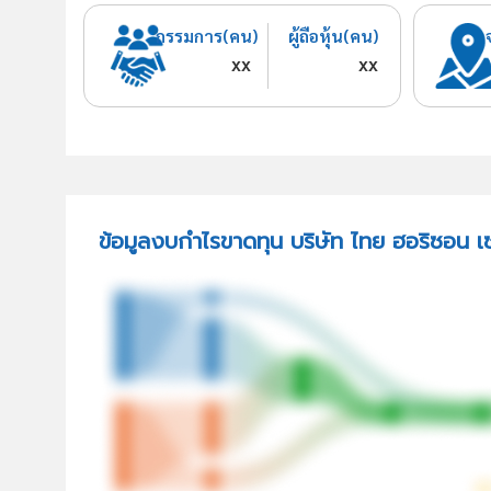
กรรมการ(คน)
ผู้ถือหุ้น(คน)
xx
xx
ข้อมูลงบกำไรขาดทุน บริษัท ไทย ฮอริซอน เซ