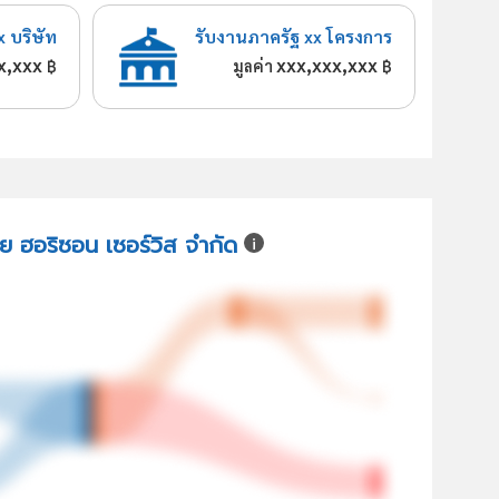
x บริษัท
รับงานภาครัฐ xx โครงการ
x,xxx
xxx,xxx,xxx
฿
มูลค่า
฿
ทย ฮอริซอน เซอร์วิส จำกัด