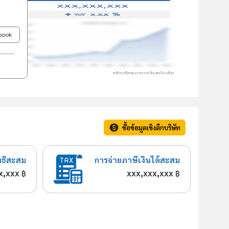
ebook
ซื้อข้อมูลเชิงลึกบริษัท
ทธิสะสม
การจ่ายภาษีเงินได้สะสม
x,xxx
xxx,xxx,xxx
฿
฿