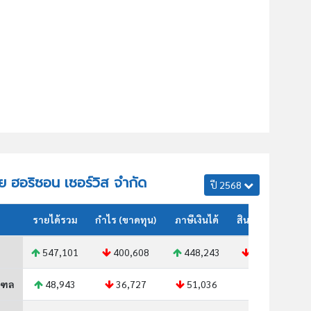
ทย ฮอริซอน เซอร์วิส จำกัด
ปี 2568
รายได้รวม
กำไร (ขาดทุน)
ภาษีเงินได้
สินทรัพย์รวม
547,101
400,608
448,243
616,256
ณฑล
48,943
36,727
51,036
N/A