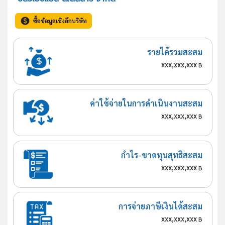
ซื้อข้อมูลเชิงลึกบริษัท
รายได้รวมสะสม
xxx,xxx,xxx
฿
ค่าใช้จ่ายในการดำเนินงานสะสม
xxx,xxx,xxx
฿
กำไร-ขาดทุนสุทธิสะสม
xxx,xxx,xxx
฿
การจ่ายภาษีเงินได้สะสม
xxx,xxx,xxx
฿