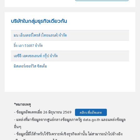
บริษัทในกลุ่มธุรกิจเดียวกัน
มน เอ็นเตอร์ไพรส์ (ไทยแลนด์) จำกัด
อิ๋ง เถา 51687 จำกัด
เอซีอี เอคเซลเลนท์ กรุ๊ป จำกัด
มิสเตอร์เซอร์วิส ซิสเต็ม
*หมายเหตุ
- ข้อมูลอัพเดทเมื่อ 26 มิถุนายน 2569
คลิกเพื่ออัพเดท
- แหล่งที่มาข้อมูลจากศูนย์กลางข้อมูลภาครัฐ data.go.th และแหล่งข้อมูล
อื่นๆ
- ข้อมูลนี้มีไว้สำหรับใช้วิเคราะห์เชิงธุรกิจเท่านั้น ไม่สามารถนำไปอ้างอิง