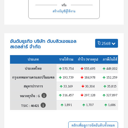
หรือ
สร้างบัญชีผู้ใช้งาน
อันดับธุรกิจ บริษัท ดับบลิวเอชแอล
ปี 2568
สเตลล่าร์ จำกัด
ประเภท
รายได้รวม
กำไร (ขาดทุน)
ภาษีเงินได้
สินท
ประเทศไทย
570,754
555,695
449,002
6
กรุงเทพมหานครและปริมณฑล
193,739
184,978
152,259
2
สมุทรปราการ
33,169
30,304
35,815
316,457
297,128
327,897
3
หมวดธุรกิจ : G
1,891
1,707
1,686
TSIC :
46421
คลิกเพื่อดูการจัดอันดับทั้งหมด