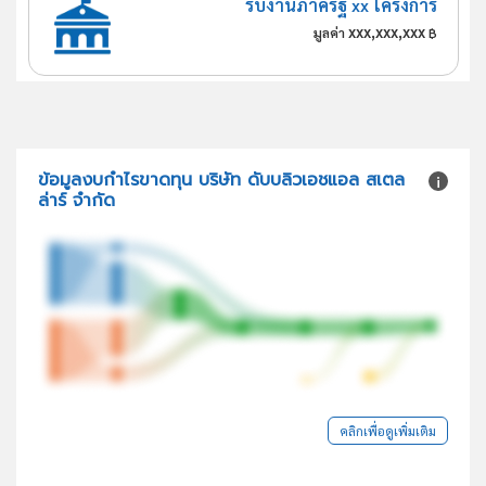
รับงานภาครัฐ xx โครงการ
xxx,xxx,xxx
มูลค่า
฿
ข้อมูลงบกำไรขาดทุน บริษัท ดับบลิวเอชแอล สเตล
ล่าร์ จำกัด
คลิกเพื่อดูเพิ่มเติม