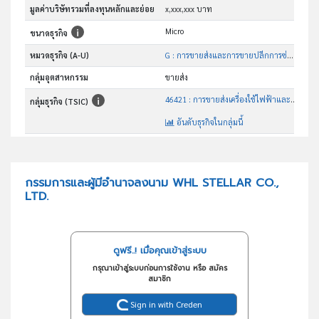
มูลค่าบริษัทรวมที่ลงทุนหลักและย่อย
x,xxx,xxx บาท
Micro
ขนาดธุรกิจ
หมวดธุรกิจ (A-U)
G : การขายส่งและการขายปลีกการซ่อมยานยนต์และ จักรยานยนต์
กลุ่มอุตสาหกรรม
ขายส่ง
46421 : การขายส่งเครื่องใช้ไฟฟ้าและอิเล็กทรอนิกส์ชนิดใช้ในครัวเรือน
กลุ่มธุรกิจ (TSIC)
อันดับธุรกิจในกลุ่มนี้
ประกอบธุรกิจจำหน่ายเครื่องใช้ไฟฟ้า อุปกรณ์อิเล็กทรอนิกส์ อุปกรณ์ที่เกี่ยวข้องทุกชนิด
วัตถุประสงค์
กรรมการและผู้มีอำนาจลงนาม WHL STELLAR CO.,
LTD.
ดูฟรี..! เมื่อคุณเข้าสู่ระบบ
กรุณาเข้าสู่ระบบก่อนการใช้งาน หรือ สมัคร
สมาชิก
Sign in with Creden