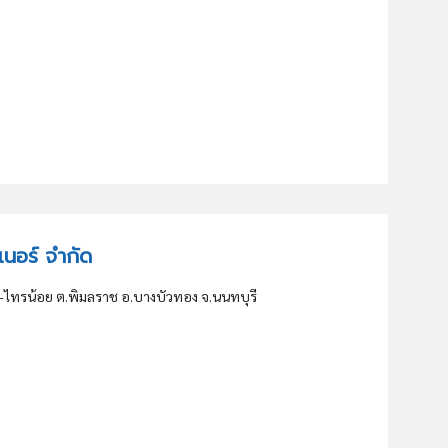
ินเนอร์ จำกัด
ย-ไทรน้อย ต.พิมลราช อ.บางบัวทอง จ.นนทบุรี