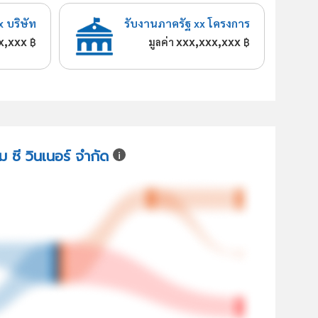
x บริษัท
รับงานภาครัฐ xx โครงการ
x,xxx
xxx,xxx,xxx
฿
มูลค่า
฿
ม ซี วินเนอร์ จำกัด