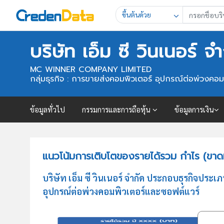
ขึ้นต้นด้วย
บริษัท เอ็ม ซี วินเนอร์ จ
MC WINNER COMPANY LIMITED
กลุ่มธุรกิจ : การขายส่งคอมพิวเตอร์ อุปกรณ์ต่อพ่วงคอม
ข้อมูลทั่วไป
กรรมการและการถือหุ้น
ข้อมูลการเงิน
แนวโน้มการเติบโตของรายได้รวม กำไร (ขาดทุน
บริษัท เอ็ม ซี วินเนอร์ จำกัด ประกอบธุรกิจป
อุปกรณ์ต่อพ่วงคอมพิวเตอร์และซอฟต์แวร์