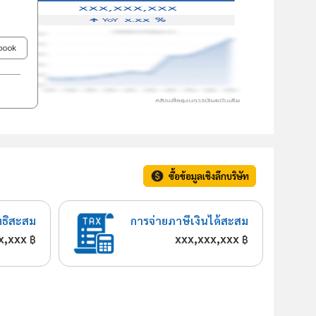
ebook
ซื้อข้อมูลเชิงลึกบริษัท
ทธิสะสม
การจ่ายภาษีเงินได้สะสม
x,xxx
xxx,xxx,xxx
฿
฿