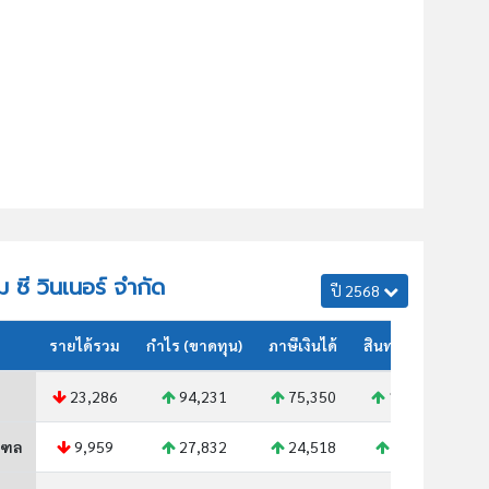
็ม ซี วินเนอร์ จำกัด
ปี 2568
รายได้รวม
กำไร (ขาดทุน)
ภาษีเงินได้
สินทรัพย์รวม
23,286
94,231
75,350
185,117
ณฑล
9,959
27,832
24,518
59,539