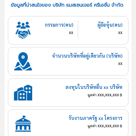
ข้อมูลที่น่าสนใจของ บริษัท แมสเซนเจอร์ ครีเอชั่น จำกัด
กรรมการ(คน)
ผู้ถือหุ้น(คน)
xx
xx
จำนวนบริษัทที่อยู่เดียวกัน (บริษัท)
xx
ลงทุนในบริษัทอื่น xx บริษัท
xxx,xxx,xxx
มูลค่า
฿
รับงานภาครัฐ xx โครงการ
xxx,xxx,xxx
มูลค่า
฿