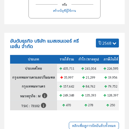
หรือ
สร้างบัญชีผู้ใช้งาน
อันดับธุรกิจ บริษัท แมสเซนเจอร์ ครี
ปี 2568
เอชั่น จำกัด
ประเภท
รายได้รวม
กำไร (ขาดทุน)
ภาษีเงินได้
สินท
ประเทศไทย
435,711
241,004
226,595
3
กรุงเทพมหานครและปริมณฑล
35,997
21,299
19,956
กรุงเทพมหานคร
157,642
84,762
79,752
1
249,348
135,393
128,397
1
หมวดธุรกิจ : M
470
278
250
TSIC :
73102
คลิกเพื่อดูการจัดอันดับทั้งหมด