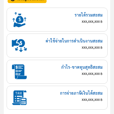
รายได้รวมสะสม
xxx,xxx,xxx
฿
ค่าใช้จ่ายในการดำเนินงานสะสม
xxx,xxx,xxx
฿
กำไร-ขาดทุนสุทธิสะสม
xxx,xxx,xxx
฿
การจ่ายภาษีเงินได้สะสม
xxx,xxx,xxx
฿