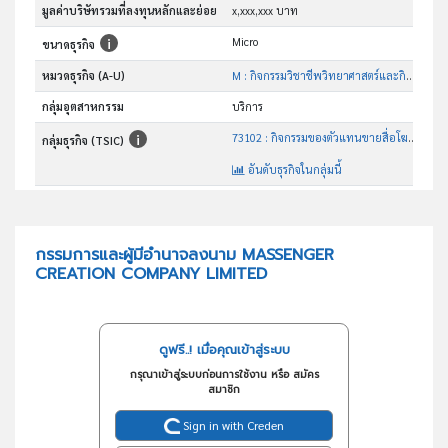
มูลค่าบริษัทรวมที่ลงทุนหลักและย่อย
x,xxx,xxx บาท
Micro
ขนาดธุรกิจ
หมวดธุรกิจ (A-U)
M : กิจกรรมวิชาชีพวิทยาศาสตร์และกิจกรรมทาง วิชาการ
กลุ่มอุตสาหกรรม
บริการ
73102 : กิจกรรมของตัวแทนขายสื่อโฆษณา
กลุ่มธุรกิจ (TSIC)
อันดับธุรกิจในกลุ่มนี้
กิจกรรมของตัวแทนขายสื่อโฆษณา
วัตถุประสงค์
กรรมการและผู้มีอำนาจลงนาม MASSENGER
CREATION COMPANY LIMITED
ดูฟรี..! เมื่อคุณเข้าสู่ระบบ
กรุณาเข้าสู่ระบบก่อนการใช้งาน หรือ สมัคร
สมาชิก
Sign in with Creden