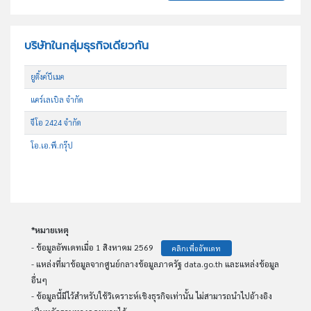
บริษัทในกลุ่มธุรกิจเดียวกัน
ยูติ้งค์บีเมค
แคร์เลเบิล จำกัด
จีโอ 2424 จำกัด
โอ.เอ.พี.กรุ๊ป
*หมายเหตุ
- ข้อมูลอัพเดทเมื่อ 1 สิงหาคม 2569
คลิกเพื่ออัพเดท
- แหล่งที่มาข้อมูลจากศูนย์กลางข้อมูลภาครัฐ data.go.th และแหล่งข้อมูล
อื่นๆ
- ข้อมูลนี้มีไว้สำหรับใช้วิเคราะห์เชิงธุรกิจเท่านั้น ไม่สามารถนำไปอ้างอิง