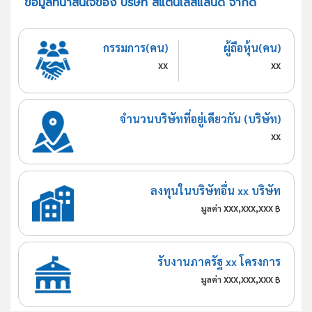
ข้อมูลที่น่าสนใจของ บริษัท สแตนเลสแลนด์ จำกัด
กรรมการ(คน)
ผู้ถือหุ้น(คน)
xx
xx
จำนวนบริษัทที่อยู่เดียวกัน (บริษัท)
xx
ลงทุนในบริษัทอื่น xx บริษัท
xxx,xxx,xxx
มูลค่า
฿
รับงานภาครัฐ xx โครงการ
xxx,xxx,xxx
มูลค่า
฿