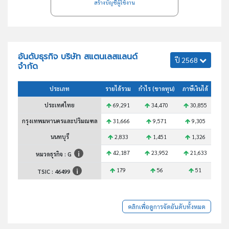
สร้างบัญชีผู้ใช้งาน
อันดับธุรกิจ บริษัท สแตนเลสแลนด์
ปี 2568
จำกัด
ประเภท
รายได้รวม
กำไร (ขาดทุน)
ภาษีเงินได้
สินทร
ประเทศไทย
69,291
34,470
30,855
1
กรุงเทพมหานครและปริมณฑล
31,666
9,571
9,305
3
นนทบุรี
2,833
1,451
1,326
42,187
23,952
21,633
8
หมวดธุรกิจ : G
179
56
51
TSIC :
46499
คลิกเพื่อดูการจัดอันดับทั้งหมด