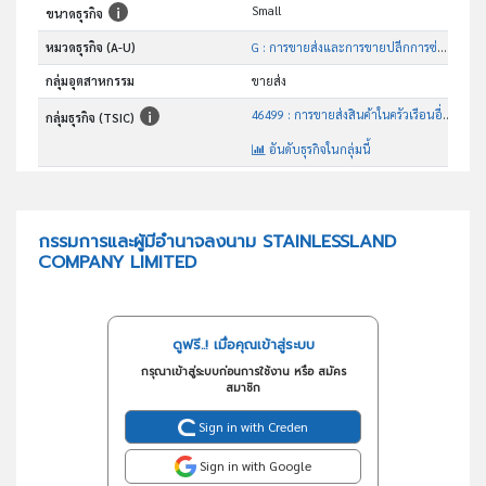
Small
ขนาดธุรกิจ
หมวดธุรกิจ (A-U)
G : การขายส่งและการขายปลีกการซ่อมยานยนต์และ จักรยานยนต์
กลุ่มอุตสาหกรรม
ขายส่ง
46499 : การขายส่งสินค้าในครัวเรือนอื่นๆซึ่งมิได้จัดประเภทไว้ในที่อื่น
กลุ่มธุรกิจ (TSIC)
อันดับธุรกิจในกลุ่มนี้
ประกอบธุรกิจหลักในการจำหน่ายผลิตภัณฑ์เครื่องใช้ในครัวเรือน ผลิตภัณฑ์อื่นๆ ที่ทำด้วยสแตนเลสทุกชนิด
วัตถุประสงค์
กรรมการและผู้มีอำนาจลงนาม STAINLESSLAND
COMPANY LIMITED
ดูฟรี..! เมื่อคุณเข้าสู่ระบบ
กรุณาเข้าสู่ระบบก่อนการใช้งาน หรือ สมัคร
สมาชิก
Sign in with Creden
Sign in with Google