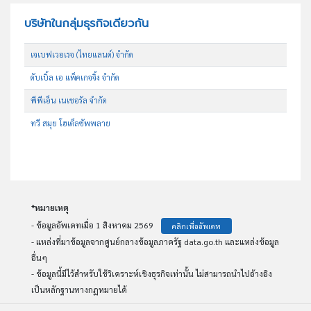
บริษัทในกลุ่มธุรกิจเดียวกัน
เจเบฟเวอเรจ (ไทยแลนด์) จำกัด
ดับเบิ้ล เอ แพ็คเกจจิ้ง จำกัด
พีพีเอ็น เนเชอรัล จำกัด
ทวี สมุย โฮเต็ลซัพพลาย
*หมายเหตุ
- ข้อมูลอัพเดทเมื่อ 1 สิงหาคม 2569
คลิกเพื่ออัพเดท
- แหล่งที่มาข้อมูลจากศูนย์กลางข้อมูลภาครัฐ data.go.th และแหล่งข้อมูล
อื่นๆ
- ข้อมูลนี้มีไว้สำหรับใช้วิเคราะห์เชิงธุรกิจเท่านั้น ไม่สามารถนำไปอ้างอิง
เป็นหลักฐานทางกฏหมายได้