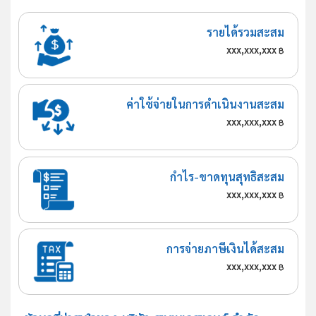
รายได้รวมสะสม
xxx,xxx,xxx
฿
ค่าใช้จ่ายในการดำเนินงานสะสม
xxx,xxx,xxx
฿
กำไร-ขาดทุนสุทธิสะสม
xxx,xxx,xxx
฿
การจ่ายภาษีเงินได้สะสม
xxx,xxx,xxx
฿