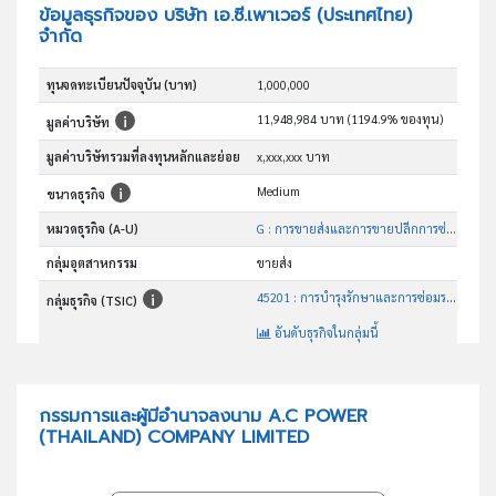
ข้อมูลธุรกิจของ บริษัท เอ.ซี.เพาเวอร์ (ประเทศไทย)
จำกัด
ทุนจดทะเบียนปัจจุบัน (บาท)
1,000,000
11,948,984 บาท (1194.9% ของทุน)
มูลค่าบริษัท
มูลค่าบริษัทรวมที่ลงทุนหลักและย่อย
x,xxx,xxx บาท
Medium
ขนาดธุรกิจ
หมวดธุรกิจ (A-U)
G : การขายส่งและการขายปลีกการซ่อมยานยนต์และ จักรยานยนต์
กลุ่มอุตสาหกรรม
ขายส่ง
45201 : การบำรุงรักษาและการซ่อมระบบเครื่องยนต์และชิ้นส่วนยานยนต์
กลุ่มธุรกิจ (TSIC)
อันดับธุรกิจในกลุ่มนี้
ประกอบกิจการศูนย์บริการรถยนต์
วัตถุประสงค์
กรรมการและผู้มีอำนาจลงนาม A.C POWER
(THAILAND) COMPANY LIMITED