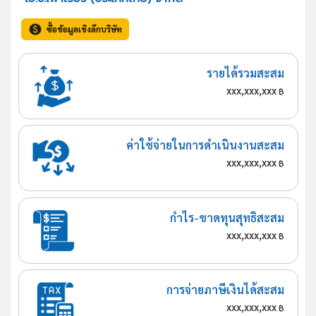
ซื้อข้อมูลเชิงลึกบริษัท
รายได้รวมสะสม
xxx,xxx,xxx
฿
ค่าใช้จ่ายในการดำเนินงานสะสม
xxx,xxx,xxx
฿
กำไร-ขาดทุนสุทธิสะสม
xxx,xxx,xxx
฿
การจ่ายภาษีเงินได้สะสม
xxx,xxx,xxx
฿