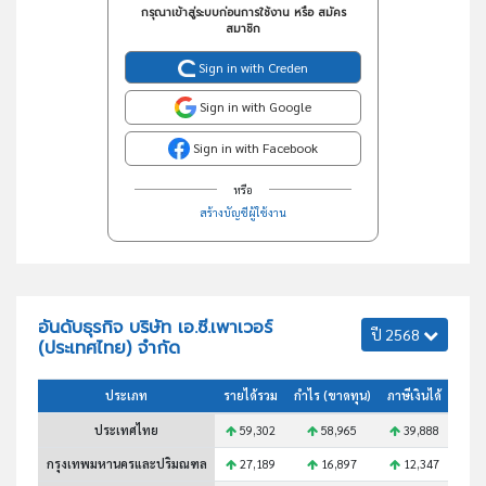
กรุณาเข้าสู่ระบบก่อนการใช้งาน หรือ สมัคร
สมาชิก
Sign in with Creden
Sign in with Google
Sign in with Facebook
หรือ
สร้างบัญชีผู้ใช้งาน
อันดับธุรกิจ บริษัท เอ.ซี.เพาเวอร์
ปี 2568
(ประเทศไทย) จำกัด
ประเภท
รายได้รวม
กำไร (ขาดทุน)
ภาษีเงินได้
สินทร
ประเทศไทย
59,302
58,965
39,888
1
กรุงเทพมหานครและปริมณฑล
27,189
16,897
12,347
5