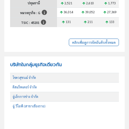
ปทุมธานี
2,521
2,610
1,773
36,014
39,052
27,369
1
หมวดธุรกิจ : G
131
211
133
TSIC :
45201
คลิกเพื่อดูการจัดอันดับทั้งหมด
บริษัทในกลุ่มธุรกิจเดียวกัน
โชควสุชนม์ จำกัด
ดีสแร็พเตอร์ จำกัด
อู่เล็กการช่าง จำกัด
อู่.วีไอพี (สาขาเชียงราย)