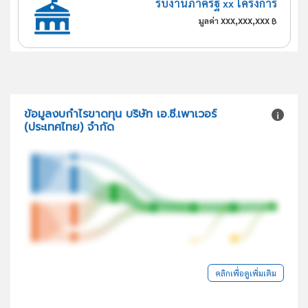
รับงานภาครัฐ xx โครงการ
xxx,xxx,xxx
มูลค่า
฿
ข้อมูลงบกำไรขาดทุน บริษัท เอ.ซี.เพาเวอร์
(ประเทศไทย) จำกัด
คลิกเพื่อดูเพิ่มเติม