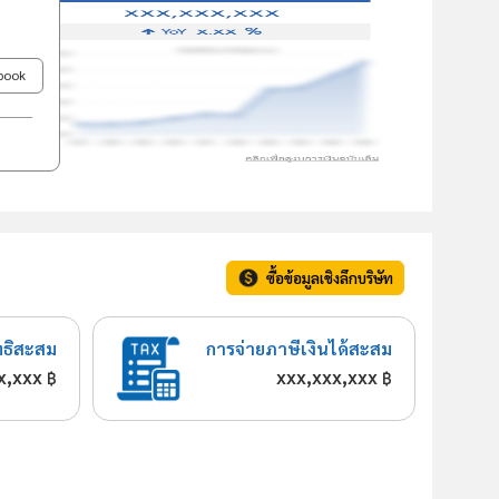
ebook
ซื้อข้อมูลเชิงลึกบริษัท
ทธิสะสม
การจ่ายภาษีเงินได้สะสม
x,xxx
xxx,xxx,xxx
฿
฿