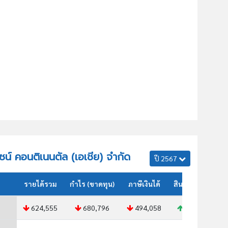
ีไซน์ คอนติเนนตัล (เอเชีย) จำกัด
ปี 2567
รายได้รวม
กำไร (ขาดทุน)
ภาษีเงินได้
สินทรัพย์รวม
624,555
680,796
494,058
277,705