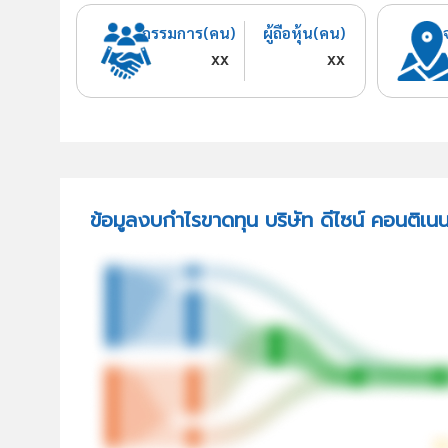
กรรมการ(คน)
ผู้ถือหุ้น(คน)
xx
xx
ข้อมูลงบกำไรขาดทุน บริษัท ดีไซน์ คอนติเนน