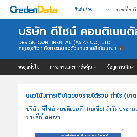
ขึ้นต้นด้วย
บริษัท ดีไซน์ คอนติเนนตั
DESIGN CONTINENTAL (ASIA) CO., LTD.
กลุ่มธุรกิจ : กิจกรรมของตัวแทนขายสื่อโฆษณา
ข้อมูลทั่วไป
กรรมการและการถือหุ้น
ข้อมูลการเงิน
แนวโน้มการเติบโตของรายได้รวม กำไร (ขาดทุ
บริษัท ดีไซน์ คอนติเนนตัล (เอเชีย) จำกัด ประ
ขายสื่อโฆษณา