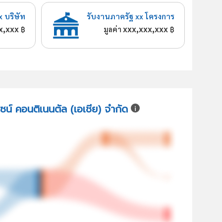
x บริษัท
รับงานภาครัฐ xx โครงการ
x,xxx
xxx,xxx,xxx
฿
มูลค่า
฿
ไซน์ คอนติเนนตัล (เอเชีย) จำกัด