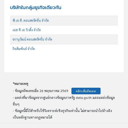
บริษัทในกลุ่มธุรกิจเดียวกัน
พี.เจ.ที. คอนสตรัคชั่น จำกัด
เอส ที เอ บิวดิ้ง จำกัด
จรานุวัฒน์ คอนสตรัคชั่น จำกัด
กิจสัมพันธ์ จำกัด
*หมายเหตุ
- ข้อมูลอัพเดทเมื่อ 26 พฤษภาคม 2569
คลิกเพื่ออัพเดท
- แหล่งที่มาข้อมูลจากศูนย์กลางข้อมูลภาครัฐ data.go.th และแหล่งข้อมูล
อื่นๆ
- ข้อมูลนี้มีไว้สำหรับใช้วิเคราะห์เชิงธุรกิจเท่านั้น ไม่สามารถนำไปอ้างอิง
เป็นหลักฐานทางกฏหมายได้