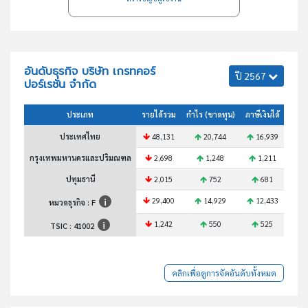
อันดับธุรกิจ บริษัท เกรทคอร์
ปี 2567
ปอร์เรชั่น จำกัด
ประเภท
รายได้รวม
กำไร (ขาดทุน)
ภาษีเงินได้
สินทร
ประเทศไทย
48,131
20,744
16,939
6
กรุงเทพมหานครและปริมณฑล
2,698
1,248
1,211
ปทุมธานี
2,015
752
681
29,400
14,929
12,433
4
หมวดธุรกิจ : F
1,242
550
525
TSIC :
41002
คลิกเพื่อดูการจัดอันดับทั้งหมด