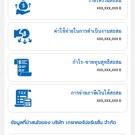
รายได้รวมสะสม
xxx,xxx,xxx
฿
ค่าใช้จ่ายในการดำเนินงานสะสม
xxx,xxx,xxx
฿
กำไร-ขาดทุนสุทธิสะสม
xxx,xxx,xxx
฿
การจ่ายภาษีเงินได้สะสม
xxx,xxx,xxx
฿
ข้อมูลที่น่าสนใจของ บริษัท เกรทคอร์ปอร์เรชั่น จำกัด