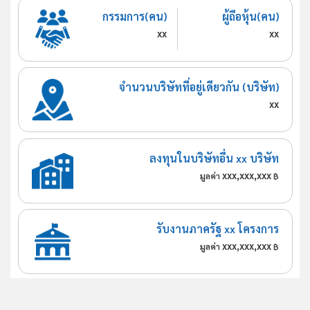
กรรมการ(คน)
ผู้ถือหุ้น(คน)
xx
xx
จำนวนบริษัทที่อยู่เดียวกัน (บริษัท)
xx
ลงทุนในบริษัทอื่น xx บริษัท
xxx,xxx,xxx
มูลค่า
฿
รับงานภาครัฐ xx โครงการ
xxx,xxx,xxx
มูลค่า
฿