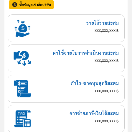
ซื้อข้อมูลเชิงลึกบริษัท
รายได้รวมสะสม
xxx,xxx,xxx
฿
ค่าใช้จ่ายในการดำเนินงานสะสม
xxx,xxx,xxx
฿
กำไร-ขาดทุนสุทธิสะสม
xxx,xxx,xxx
฿
การจ่ายภาษีเงินได้สะสม
xxx,xxx,xxx
฿