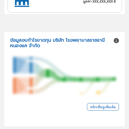
xxx,xxx,xxx
มูลค่า
฿
ข้อมูลงบกำไรขาดทุน บริษัท โรงพยาบาลราชธานี
หนองแค จำกัด
คลิกเพื่อดูเพิ่มเติม