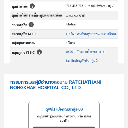
736,433,733 บาท (83.69% ของทุน)
มูลค่าบริษัท
มูลค่าบริษัทรวมที่ลงทุนหลักและย่อย
x,xxx,xxx บาท
Medium
ขนาดธุรกิจ
หมวดธุรกิจ (A-U)
Q : กิจกรรมด้านสุขภาพและงานสังคมสงเคราะห์
กลุ่มอุตสาหกรรม
บริการ
86101 : กิจกรรมโรงพยาบาล
กลุ่มธุรกิจ (TSIC)
อันดับธุรกิจในกลุ่มนี้
โรงพยาบาล
วัตถุประสงค์
กรรมการและผู้มีอำนาจลงนาม RATCHATHANI
NONGKHAE HOSPITAL CO., LTD.
ดูฟรี..! เมื่อคุณเข้าสู่ระบบ
กรุณาเข้าสู่ระบบก่อนการใช้งาน หรือ สมัคร
สมาชิก