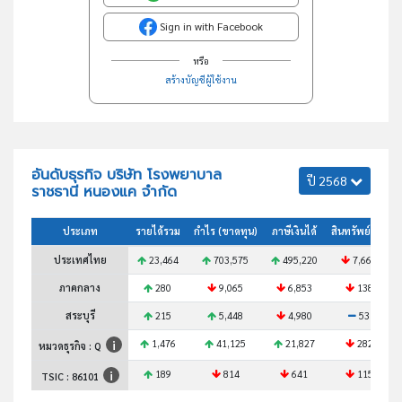
Sign in with Facebook
หรือ
สร้างบัญชีผู้ใช้งาน
อันดับธุรกิจ บริษัท โรงพยาบาล
ปี 2568
ราชธานี หนองแค จำกัด
ประเภท
รายได้รวม
กำไร (ขาดทุน)
ภาษีเงินได้
สินทรัพย์รวม
ประเทศไทย
23,464
703,575
495,220
7,660
ภาคกลาง
280
9,065
6,853
138
สระบุรี
215
5,448
4,980
53
1,476
41,125
21,827
282
หมวดธุรกิจ : Q
189
814
641
115
TSIC :
86101