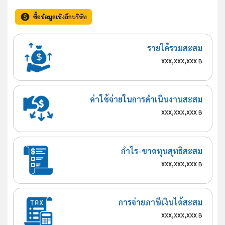
ซื้อข้อมูลเชิงลึกบริษัท
รายได้รวมสะสม
xxx,xxx,xxx
฿
ค่าใช้จ่ายในการดำเนินงานสะสม
xxx,xxx,xxx
฿
กำไร-ขาดทุนสุทธิสะสม
xxx,xxx,xxx
฿
การจ่ายภาษีเงินได้สะสม
xxx,xxx,xxx
฿