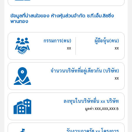
ข้อมูลที่น่าสนใจของ ห้างหุ้นส่วนจำกัด ช.ที.เอ็ม.ลิซซิ่ง
พานทอง
กรรมการ(คน)
ผู้ถือหุ้น(คน)
xx
xx
จำนวนบริษัทที่อยู่เดียวกัน (บริษัท)
xx
ลงทุนในบริษัทอื่น xx บริษัท
xxx,xxx,xxx
มูลค่า
฿
รับงานภาครัฐ xx โครงการ