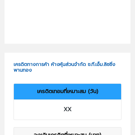
เครดิตทางการค้า ห้างหุ้นส่วนจำกัด ช.ที.เอ็ม.ลิซซิ่ง
พานทอง
เครดิตเทอมที่เหมาะสม (วัน)
XX
วงเงินเครดิตที่เหมาะสม (บาท)