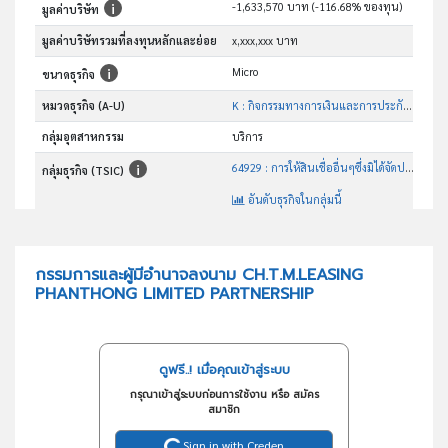
-1,633,570 บาท (-116.68% ของทุน)
มูลค่าบริษัท
มูลค่าบริษัทรวมที่ลงทุนหลักและย่อย
x,xxx,xxx บาท
Micro
ขนาดธุรกิจ
หมวดธุรกิจ (A-U)
K : กิจกรรมทางการเงินและการประกันภัย
กลุ่มอุตสาหกรรม
บริการ
64929 : การให้สินเชื่ออื่นๆซึ่งมิได้จัดประเภทไว้ในที่อื่น
กลุ่มธุรกิจ (TSIC)
อันดับธุรกิจในกลุ่มนี้
ให้กู้ยืมเงินนอกระบบธนาคาร
วัตถุประสงค์
กรรมการและผู้มีอำนาจลงนาม CH.T.M.LEASING
PHANTHONG LIMITED PARTNERSHIP
ดูฟรี..! เมื่อคุณเข้าสู่ระบบ
กรุณาเข้าสู่ระบบก่อนการใช้งาน หรือ สมัคร
สมาชิก
Sign in with Creden