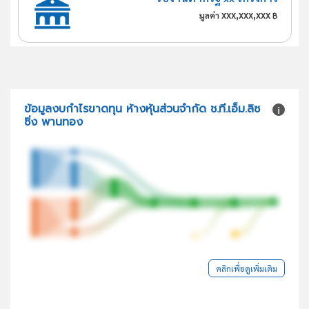
xxx,xxx,xxx
มูลค่า
฿
ข้อมูลงบกำไรขาดทุน ห้างหุ้นส่วนจำกัด ช.ที.เอ็ม.ลิซ
ซิ่ง พานทอง
คลิกเพื่อดูเพิ่มเติม