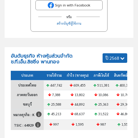
Sign in with Facebook
หรือ
สร้างบัญชีผู้ใช้งาน
อันดับธุรกิจ ห้างหุ้นส่วนจำกัด
ปี 2568
ช.ที.เอ็ม.ลิซซิ่ง พานทอง
ประเภท
รายได้รวม
กำไร (ขาดทุน)
ภาษีเงินได้
สินทรัพย์รวม
ประเทศไทย
447,742
609,455
511,381
400,385
ภาคตะวันออก
7,388
13,802
10,086
10,702
ชลบุรี
25,588
44,892
25,363
29,302
45,213
68,637
31,522
46,802
หมวดธุรกิจ : K
997
1,595
987
1,557
TSIC :
64929