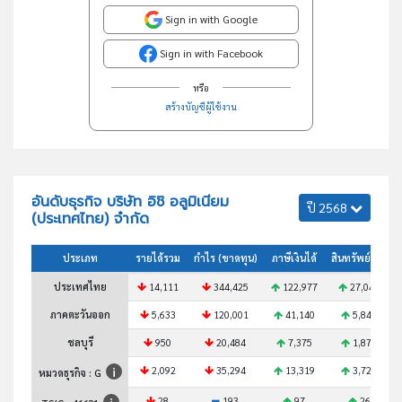
Sign in with Google
Sign in with Facebook
หรือ
สร้างบัญชีผู้ใช้งาน
อันดับธุรกิจ บริษัท อิชิ อลูมิเนียม
ปี 2568
(ประเทศไทย) จำกัด
ประเภท
รายได้รวม
กำไร (ขาดทุน)
ภาษีเงินได้
สินทรัพย์รวม
ประเทศไทย
14,111
344,425
122,977
27,044
ภาคตะวันออก
5,633
120,001
41,140
5,848
ชลบุรี
950
20,484
7,375
1,874
2,092
35,294
13,319
3,725
หมวดธุรกิจ : G
28
193
97
26