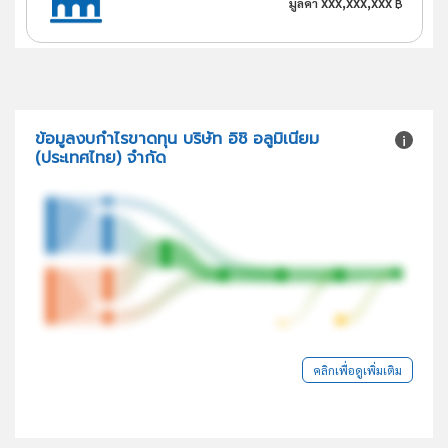
xxx,xxx,xxx
มูลค่า
฿
ข้อมูลงบกำไรขาดทุน บริษัท อิชิ อลูมิเนียม
(ประเทศไทย) จำกัด
คลิกเพื่อดูเพิ่มเติม