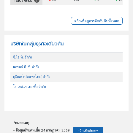
TSIC :
46621
คลิกเพื่อดูการจัดอันดับทั้งหมด
บริษัทในกลุ่มธุรกิจเดียวกัน
ซี.ไอ.ที. จำกัด
แกรนด์ พี. ซี. จำกัด
ยูมิคอร์ (ประเทศไทย) จำกัด
โอ.เอช.เค เทรดดิ้ง จำกัด
*หมายเหตุ
- ข้อมูลอัพเดทเมื่อ 24 กรกฎาคม 2569
คลิกเพื่ออัพเดท