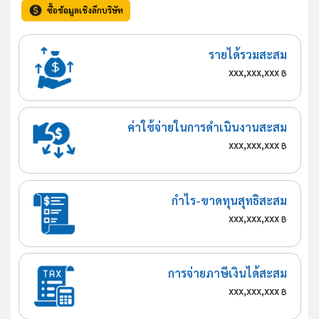
ซื้อข้อมูลเชิงลึกบริษัท
รายได้รวมสะสม
xxx,xxx,xxx
฿
ค่าใช้จ่ายในการดำเนินงานสะสม
xxx,xxx,xxx
฿
กำไร-ขาดทุนสุทธิสะสม
xxx,xxx,xxx
฿
การจ่ายภาษีเงินได้สะสม
xxx,xxx,xxx
฿