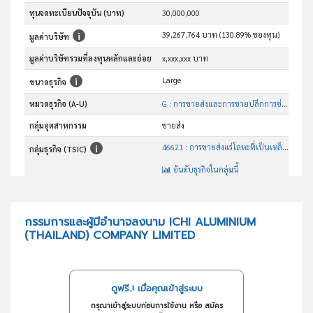
ทุนจดทะเบียนปัจจุบัน (บาท)
30,000,000
39,267,764 บาท (130.89% ของทุน)
มูลค่าบริษัท
มูลค่าบริษัทรวมที่ลงทุนหลักและย่อย
x,xxx,xxx บาท
Large
ขนาดธุรกิจ
หมวดธุรกิจ (A-U)
G : การขายส่งและการขายปลีกการซ่อมยานยนต์และ จักรยานยนต์
กลุ่มอุตสาหกรรม
ขายส่ง
46621 : การขายส่งแร่โลหะที่เป็นเหล็กและนอกกลุ่มเหล็ก
กลุ่มธุรกิจ (TSIC)
อันดับธุรกิจในกลุ่มนี้
จำหน่ายอลูมิเนียมและโลหะอื่น
วัตถุประสงค์
กรรมการและผู้มีอำนาจลงนาม ICHI ALUMINIUM
(THAILAND) COMPANY LIMITED
ดูฟรี..! เมื่อคุณเข้าสู่ระบบ
กรุณาเข้าสู่ระบบก่อนการใช้งาน หรือ สมัคร