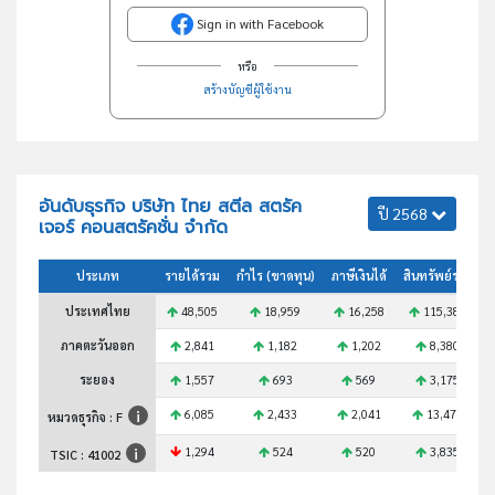
Sign in with Facebook
หรือ
สร้างบัญชีผู้ใช้งาน
อันดับธุรกิจ บริษัท ไทย สตีล สตรัค
ปี 2568
เจอร์ คอนสตรัคชั่น จำกัด
ประเภท
รายได้รวม
กำไร (ขาดทุน)
ภาษีเงินได้
สินทรัพย์รวม
ประเทศไทย
48,505
18,959
16,258
115,384
ภาคตะวันออก
2,841
1,182
1,202
8,380
ระยอง
1,557
693
569
3,175
6,085
2,433
2,041
13,475
หมวดธุรกิจ : F
1,294
524
520
3,835
TSIC :
41002