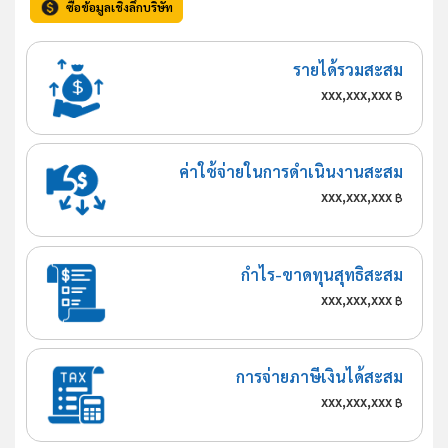
ซื้อข้อมูลเชิงลึกบริษัท
รายได้รวมสะสม
xxx,xxx,xxx
฿
ค่าใช้จ่ายในการดำเนินงานสะสม
xxx,xxx,xxx
฿
กำไร-ขาดทุนสุทธิสะสม
xxx,xxx,xxx
฿
การจ่ายภาษีเงินได้สะสม
xxx,xxx,xxx
฿