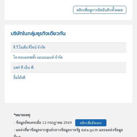
คลิกเพื่อดูการจัดอันดับทั้งหมด
บริษัทในกลุ่มธุรกิจเดียวกัน
ดี.วี.ไอเดีย ดีไซน์ จำกัด
ไท คอนแทรคติ้ง เมเนจเมนท์ จำกัด
แพร่ ที เอ็น พี
ลิ้มไต้หลี
*หมายเหตุ
- ข้อมูลอัพเดทเมื่อ 12 กรกฎาคม 2569
คลิกเพื่ออัพเดท
- แหล่งที่มาข้อมูลจากศูนย์กลางข้อมูลภาครัฐ data.go.th และแหล่งข้อมูล
อื่นๆ