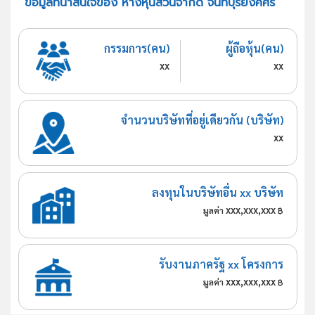
ข้อมูลที่น่าสนใจของ ห้างหุ้นส่วนจำกัด จันทบุรียงค์ศิริ
กรรมการ(คน)
ผู้ถือหุ้น(คน)
xx
xx
จำนวนบริษัทที่อยู่เดียวกัน (บริษัท)
xx
ลงทุนในบริษัทอื่น xx บริษัท
xxx,xxx,xxx
มูลค่า
฿
รับงานภาครัฐ xx โครงการ
xxx,xxx,xxx
มูลค่า
฿