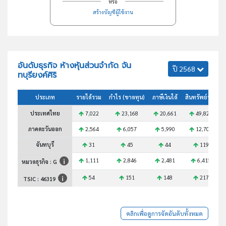
หรือ
สร้างบัญชีผู้ใช้งาน
อันดับธุรกิจ ห้างหุ้นส่วนจำกัด จัน
ปี 2568
ทบุรียงค์ศิริ
ประเภท
รายได้รวม
กำไร (ขาดทุน)
ภาษีเงินได้
สินทรัพย์รวม
ประเทศไทย
7,022
23,168
20,661
49,821
ภาคตะวันออก
2,564
6,057
5,990
12,707
จันทบุรี
31
45
44
119
1,111
2,846
2,481
6,415
หมวดธุรกิจ : G
54
151
148
217
TSIC :
46319
คลิกเพื่อดูการจัดอันดับทั้งหมด