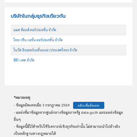
บริษัทในกลุ่มธุรกิจเดียวกัน
แมส ช้อยส์ คอร์ปอเรชั่น จำกัด
ไทย กรีน เนชั่น คอร์ปอเรชั่น จำกัด
โนวัส อินเตอร์เนชั่นแนล (ประเทศไทย) จำกัด
ทีด้า เทค จำกัด
*หมายเหตุ
- ข้อมูลอัพเดทเมื่อ 3 กรกฎาคม 2569
คลิกเพื่ออัพเดท
- แหล่งที่มาข้อมูลจากศูนย์กลางข้อมูลภาครัฐ data.go.th และแหล่งข้อมูล
อื่นๆ
- ข้อมูลนี้มีไว้สำหรับใช้วิเคราะห์เชิงธุรกิจเท่านั้น ไม่สามารถนำไปอ้างอิง
เป็นหลักฐานทางกฏหมายได้