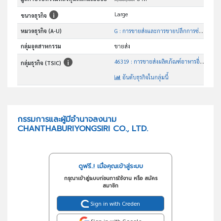
Large
ขนาดธุรกิจ
หมวดธุรกิจ (A-U)
G : การขายส่งและการขายปลีกการซ่อมยานยนต์และ จักรยานยนต์
กลุ่มอุตสาหกรรม
ขายส่ง
46319 : การขายส่งผลิตภัณฑ์อาหารอื่นๆซึ่งมิได้จัดประเภทไว้ในที่อื่น
กลุ่มธุรกิจ (TSIC)
อันดับธุรกิจในกลุ่มนี้
ขายส่ง-ปลีกสินค้าอุปโภค-บริโภค
วัตถุประสงค์
กรรมการและผู้มีอำนาจลงนาม
CHANTHABURIYONGSIRI CO., LTD.
ดูฟรี..! เมื่อคุณเข้าสู่ระบบ
กรุณาเข้าสู่ระบบก่อนการใช้งาน หรือ สมัคร
สมาชิก
Sign in with Creden