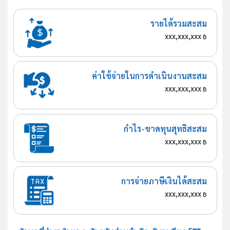
รายได้รวมสะสม
xxx,xxx,xxx
฿
ค่าใช้จ่ายในการดำเนินงานสะสม
xxx,xxx,xxx
฿
กำไร-ขาดทุนสุทธิสะสม
xxx,xxx,xxx
฿
การจ่ายภาษีเงินได้สะสม
xxx,xxx,xxx
฿