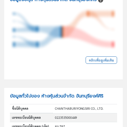
คลิกเพื่อดูเพิ่มเติม
ข้อมูลทั่วไปของ ห้างหุ้นส่วนจำกัด จันทบุรียงค์ศิริ
ชื่อนิติบุคคล
CHANTHABURIYONGSIRI CO., LTD.
เลขทะเบียนนิติบุคคล
0223535000449
เลขทะเบียนนิติบุคคล (เดิม)
จบ.597