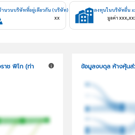
จำนวนบริษัทที่อยู่เดียวกัน (บริษัท)
ลงทุนในบริษัทอื่น x
xx
xxx,xx
มูลค่า
ราช พิโก (ท่า
ข้อมูลงบดุล ห้างหุ้นส