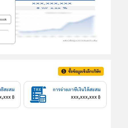
ebook
ซื้อข้อมูลเชิงลึกบริษัท
ทธิสะสม
การจ่ายภาษีเงินได้สะสม
x,xxx
xxx,xxx,xxx
฿
฿