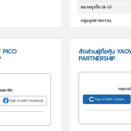
หมวดธุรกิจ (A-U)
กลุ่มอุตสาหกรรม
กลุ่มธุรกิจ (TSIC)
T PICO
สัดส่วนผู้ถือหุ้น
P
PARTNERSHIP
วัตถุประสงค์
กรุณาเข
ครสมาชิก
Sign in with Creden
Sign in with Facebook