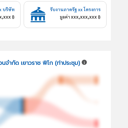
x บริษัท
รับงานภาครัฐ xx โครงการ
x,xxx
xxx,xxx,xxx
฿
มูลค่า
฿
่วนจำกัด เยาวราช พิโก (ท่าประชุม)