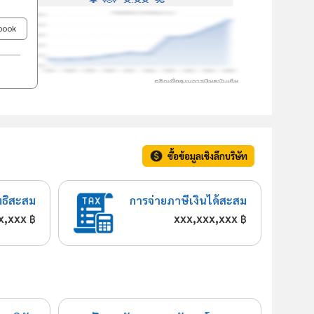
ebook
ซื้อข้อมูลเชิงลึกบริษัท
ทธิสะสม
การจ่ายภาษีเงินได้สะสม
x,xxx
xxx,xxx,xxx
฿
฿