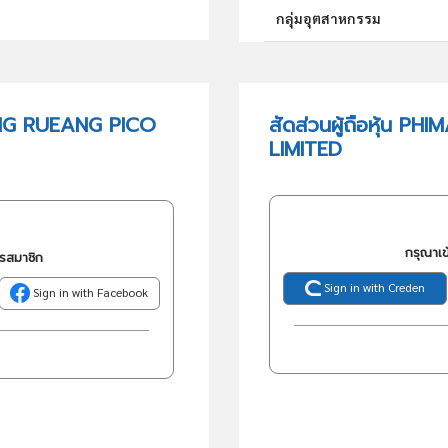
กลุ่มอุตสาหกรรม
กลุ่มธุรกิจ (TSIC)
UNG RUEANG PICO
สัดส่วนผู้ถือหุ้น
LIMITED
วัตถุประสงค์
กรุณาเข
ครสมาชิก
Sign in with Creden
Sign in with Facebook