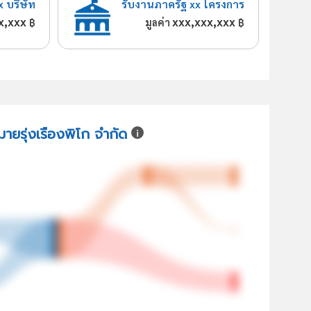
x บริษัท
รับงานภาครัฐ xx โครงการ
x,xxx
xxx,xxx,xxx
฿
มูลค่า
฿
มายรุ่งเรืองพิโก จำกัด