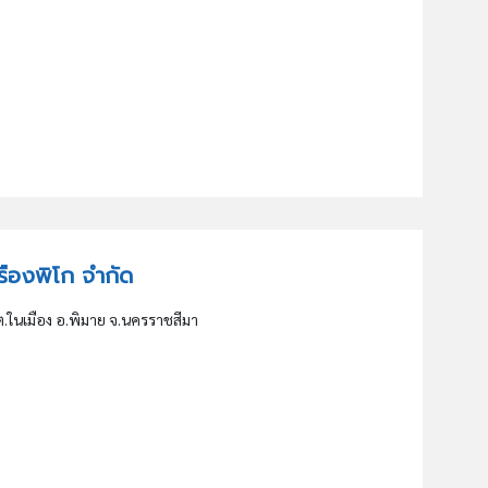
งเรืองพิโก จำกัด
 ต.ในเมือง อ.พิมาย จ.นครราชสีมา