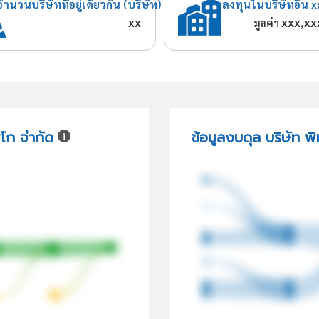
จำนวนบริษัทที่อยู่เดียวกัน (บริษัท)
ลงทุนในบริษัทอื่น x
xx
xxx,xx
มูลค่า
ิโก จำกัด
ข้อมูลงบดุล บริษัท พิ