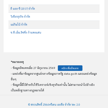
ดี แอล ซี (2017) จำกัด
วิเชียรธุรกิจ จำกัด
แม่กิมไน้ จำกัด
ช.ที.เอ็ม.ลิซซิ่ง กำแพงแสน
*หมายเหตุ
- ข้อมูลอัพเดทเมื่อ 27 มิถุนายน 2569
คลิกเพื่ออัพเดท
- แหล่งที่มาข้อมูลจากศูนย์กลางข้อมูลภาครัฐ data.go.th และแหล่งข้อมูล
อื่นๆ
- ข้อมูลนี้มีไว้สำหรับใช้วิเคราะห์เชิงธุรกิจเท่านั้น ไม่สามารถนำไปอ้างอิง
เป็นหลักฐานทางกฏหมายได้
© สงวนสิทธิ์ 2564 ครีเดน เอเชีย จำกัด Ver. 2.0