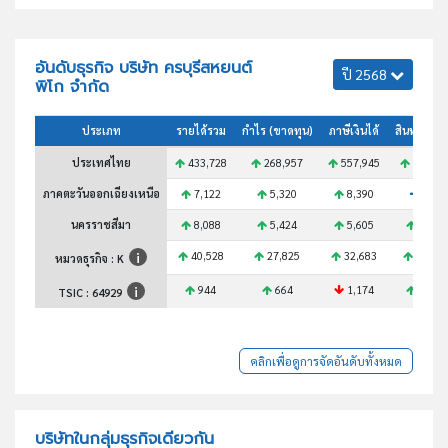
อันดับธุรกิจ บริษัท ครบุรีสหยนต์
ปี 2568
พิโก จำกัด
ประเภท
รายได้รวม
กำไร (ขาดทุน)
ภาษีเงินได้
สินทรัพย์ร
ประเทศไทย
433,728
268,957
557,945
278,82
ภาคตะวันออกเฉียงเหนือ
7,122
5,320
8,390
N/A
นครราชสีมา
8,088
5,424
5,605
4,599
40,528
27,825
32,683
23,17
หมวดธุรกิจ : K
944
664
1,174
1,136
TSIC :
64929
คลิกเพื่อดูการจัดอันดับทั้งหมด
บริษัทในกลุ่มธุรกิจเดียวกัน