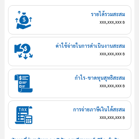
รายได้รวมสะสม
xxx,xxx,xxx
฿
ค่าใช้จ่ายในการดำเนินงานสะสม
xxx,xxx,xxx
฿
กำไร-ขาดทุนสุทธิสะสม
xxx,xxx,xxx
฿
การจ่ายภาษีเงินได้สะสม
xxx,xxx,xxx
฿