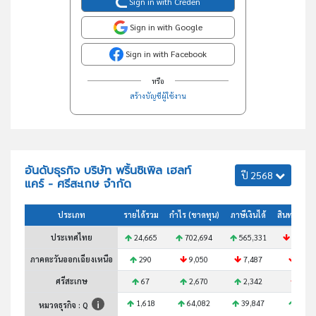
Sign in with Creden
Sign in with Google
Sign in with Facebook
หรือ
สร้างบัญชีผู้ใช้งาน
อันดับธุรกิจ บริษัท พริ้นซิเพิล เฮลท์
ปี 2568
แคร์ - ศรีสะเกษ จำกัด
ประเภท
รายได้รวม
กำไร (ขาดทุน)
ภาษีเงินได้
สินทรัพย์ร
ประเทศไทย
24,665
702,694
565,331
10,243
ภาคตะวันออกเฉียงเหนือ
290
9,050
7,487
180
ศรีสะเกษ
67
2,670
2,342
12
1,618
64,082
39,847
281
หมวดธุรกิจ : Q