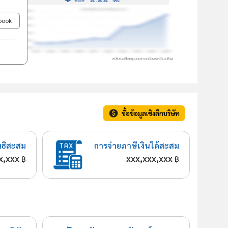
ebook
ซื้อข้อมูลเชิงลึกบริษัท
ทธิสะสม
การจ่ายภาษีเงินได้สะสม
x,xxx
xxx,xxx,xxx
฿
฿