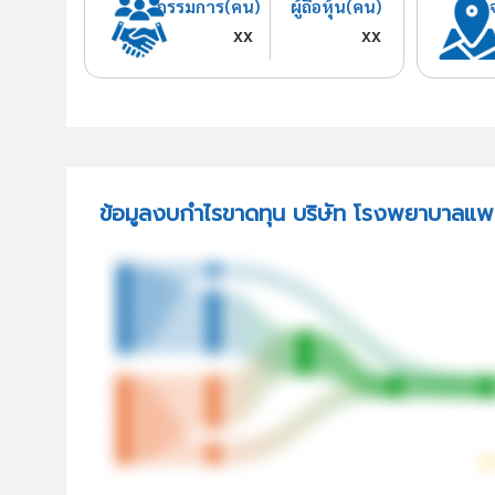
กรรมการ(คน)
ผู้ถือหุ้น(คน)
xx
xx
ข้อมูลงบกำไรขาดทุน บริษัท โรงพยาบาลแพร