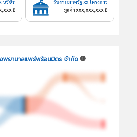
x บริษัท
รับงานภาครัฐ xx โครงการ
x,xxx
xxx,xxx,xxx
฿
มูลค่า
฿
โรงพยาบาลแพร่พร้อมมิตร จำกัด