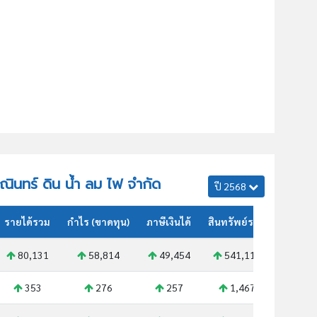
รณินทร์ ดิน น้ำ ลม ไฟ จำกัด
ปี 2568
รายได้รวม
กำไร (ขาดทุน)
ภาษีเงินได้
สินทรัพย์รวม
80,131
58,814
49,454
541,119
353
276
257
1,467