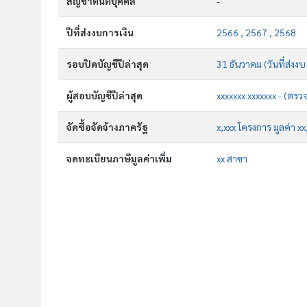
สัญชาตินิติบุคคล
-
ปีที่ส่งงบการเงิน
2566 , 2567 , 2568
รอบปิดบัญชีปีล่าสุด
31 ธันวาคม (วันที่ส่งงบ
ผู้สอบบัญชีปีล่าสุด
xxxxxxx xxxxxxx - (ตรว
จัดซื้อจัดจ้างภาครัฐ
x,xxx โครงการ มูลค่า x
จดทะเบียนภาษีมูลค่าเพิ่ม
xx สาขา