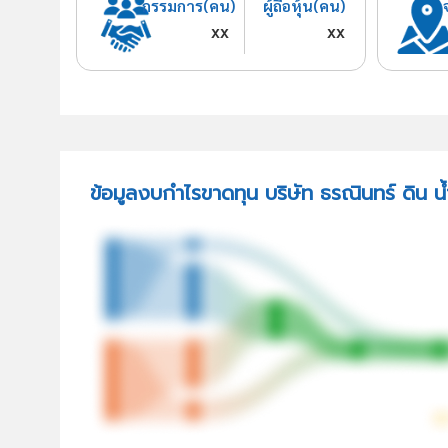
กรรมการ(คน)
ผู้ถือหุ้น(คน)
xx
xx
ข้อมูลงบกำไรขาดทุน บริษัท ธรณินทร์ ดิน น