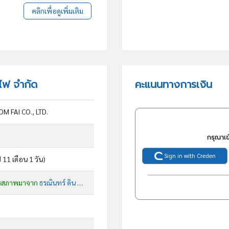
คลิกเพื่อดูเพิ่มเติม
 ไฟ จำกัด
คะแนนทางการเงิน
M FAI CO., LTD.
กรุณาเข
Sign in with Creden
ี 11 เดือน 1 วัน)
รสภาพมาจาก
ธรณินทร์ ดิน น้ำ ลม ไฟ