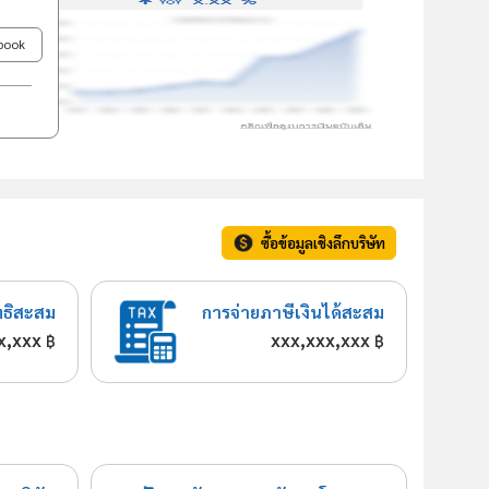
ebook
ซื้อข้อมูลเชิงลึกบริษัท
ทธิสะสม
การจ่ายภาษีเงินได้สะสม
x,xxx
xxx,xxx,xxx
฿
฿