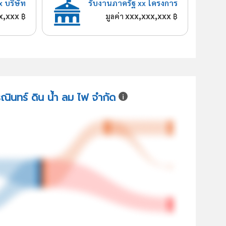
x บริษัท
รับงานภาครัฐ xx โครงการ
x,xxx
xxx,xxx,xxx
฿
มูลค่า
฿
รณินทร์ ดิน น้ำ ลม ไฟ จำกัด