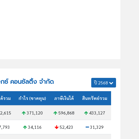
จกซ์ คอนซัลติ้ง จำกัด
ปี 2568
ด้รวม
กำไร (ขาดทุน)
ภาษีเงินได้
สินทรัพย์รวม
2,615
371,120
596,868
433,127
7,793
34,116
52,423
31,329