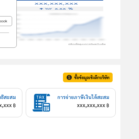
ebook
ซื้อข้อมูลเชิงลึกบริษัท
ทธิสะสม
การจ่ายภาษีเงินได้สะสม
x,xxx
xxx,xxx,xxx
฿
฿