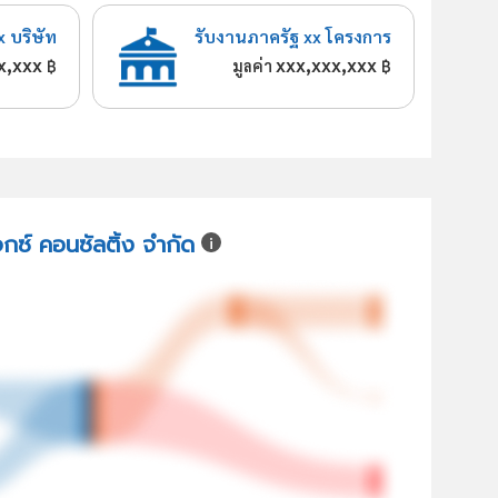
x บริษัท
รับงานภาครัฐ xx โครงการ
x,xxx
xxx,xxx,xxx
฿
มูลค่า
฿
จกซ์ คอนซัลติ้ง จำกัด