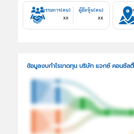
กรรมการ(คน)
ผู้ถือหุ้น(คน)
xx
xx
ข้อมูลงบกำไรขาดทุน บริษัท แจกซ์ คอนซัลติ