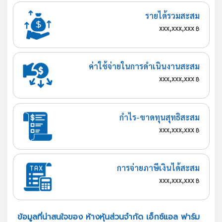
รายได้รวมสะสม
xxx,xxx,xxx
฿
ค่าใช้จ่ายในการดำเนินงานสะสม
xxx,xxx,xxx
฿
กำไร-ขาดทุนสุทธิสะสม
xxx,xxx,xxx
฿
การจ่ายภาษีเงินได้สะสม
xxx,xxx,xxx
฿
ข้อมูลที่น่าสนใจของ ห้างหุ้นส่วนจำกัด เอ็กซ์แอล ฟาร์ม