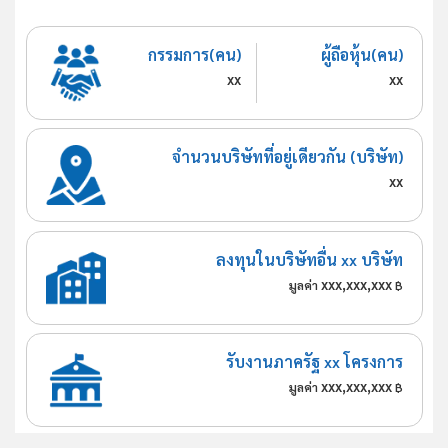
กรรมการ(คน)
ผู้ถือหุ้น(คน)
xx
xx
จำนวนบริษัทที่อยู่เดียวกัน (บริษัท)
xx
ลงทุนในบริษัทอื่น xx บริษัท
xxx,xxx,xxx
มูลค่า
฿
รับงานภาครัฐ xx โครงการ
xxx,xxx,xxx
มูลค่า
฿