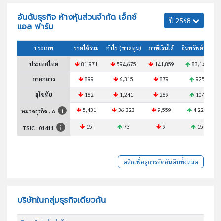
อันดับธุรกิจ ห้างหุ้นส่วนจำกัด เอ็กซ์
ปี 2568
แอล ฟาร์ม
ประเภท
รายได้รวม
กำไร (ขาดทุน)
ภาษีเงินได้
สินทรัพย์รวม
ประเทศไทย
81,971
594,675
141,859
83,149
ภาคกลาง
899
6,315
879
925
สุโขทัย
162
1,241
269
104
5,431
36,323
9,559
4,220
หมวดธุรกิจ : A
15
73
9
15
TSIC :
01411
คลิกเพื่อดูการจัดอันดับทั้งหมด
บริษัทในกลุ่มธุรกิจเดียวกัน