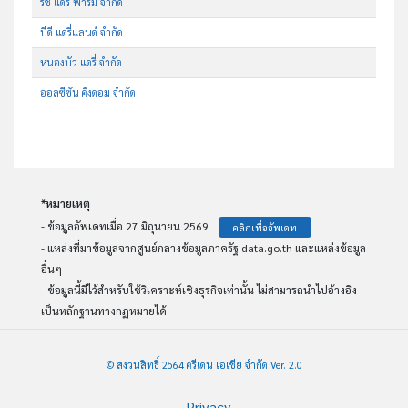
ริช แดรี่ ฟาร์ม จำกัด
บีดี แดรี่แลนด์ จำกัด
หนองบัว แดรี่ จำกัด
ออลซีซัน คิงดอม จำกัด
*หมายเหตุ
- ข้อมูลอัพเดทเมื่อ 27 มิถุนายน 2569
คลิกเพื่ออัพเดท
- แหล่งที่มาข้อมูลจากศูนย์กลางข้อมูลภาครัฐ data.go.th และแหล่งข้อมูล
อื่นๆ
- ข้อมูลนี้มีไว้สำหรับใช้วิเคราะห์เชิงธุรกิจเท่านั้น ไม่สามารถนำไปอ้างอิง
เป็นหลักฐานทางกฏหมายได้
© สงวนสิทธิ์ 2564 ครีเดน เอเชีย จำกัด Ver. 2.0
Privacy