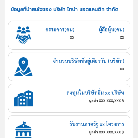
ข้อมูลที่น่าสนใจของ บริษัท ไทน่า แอตแลนติก จำกัด
กรรมการ(คน)
ผู้ถือหุ้น(คน)
xx
xx
จำนวนบริษัทที่อยู่เดียวกัน (บริษัท)
xx
ลงทุนในบริษัทอื่น xx บริษัท
xxx,xxx,xxx
มูลค่า
฿
รับงานภาครัฐ xx โครงการ
xxx,xxx,xxx
มูลค่า
฿