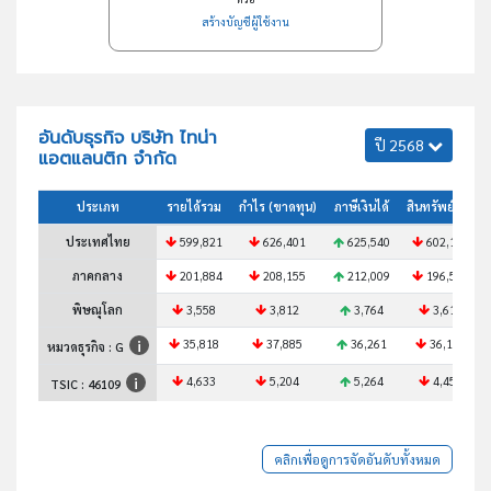
สร้างบัญชีผู้ใช้งาน
อันดับธุรกิจ บริษัท ไทน่า
ปี 2568
แอตแลนติก จำกัด
ประเภท
รายได้รวม
กำไร (ขาดทุน)
ภาษีเงินได้
สินทรัพย์รวม
ประเทศไทย
599,821
626,401
625,540
602,123
ภาคกลาง
201,884
208,155
212,009
196,571
พิษณุโลก
3,558
3,812
3,764
3,613
35,818
37,885
36,261
36,180
หมวดธุรกิจ : G
4,633
5,204
5,264
4,453
TSIC :
46109
คลิกเพื่อดูการจัดอันดับทั้งหมด