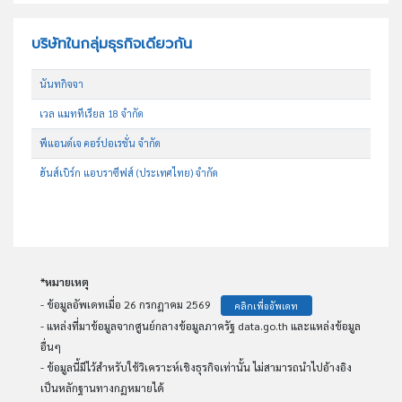
บริษัทในกลุ่มธุรกิจเดียวกัน
นันทกิจจา
เวล แมททีเรียล 18 จำกัด
พีแอนด์เจ คอร์ปอเรชั่น จำกัด
ฮันส์เบิร์ก แอบราซีฟส์ (ประเทศไทย) จำกัด
*หมายเหตุ
- ข้อมูลอัพเดทเมื่อ 26 กรกฎาคม 2569
คลิกเพื่ออัพเดท
- แหล่งที่มาข้อมูลจากศูนย์กลางข้อมูลภาครัฐ data.go.th และแหล่งข้อมูล
อื่นๆ
- ข้อมูลนี้มีไว้สำหรับใช้วิเคราะห์เชิงธุรกิจเท่านั้น ไม่สามารถนำไปอ้างอิง
เป็นหลักฐานทางกฏหมายได้