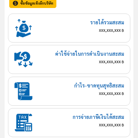
ซื้อข้อมูลเชิงลึกบริษัท
รายได้รวมสะสม
xxx,xxx,xxx
฿
ค่าใช้จ่ายในการดำเนินงานสะสม
xxx,xxx,xxx
฿
กำไร-ขาดทุนสุทธิสะสม
xxx,xxx,xxx
฿
การจ่ายภาษีเงินได้สะสม
xxx,xxx,xxx
฿