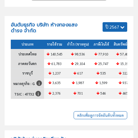
อันดับธุรกิจ บริษัท ห้างทองแสง
ปี 2567
ดำรง จำกัด
ประเภท
รายได้รวม
กำไร (ขาดทุน)
ภาษีเงินได้
สินทรัพย์รวม
ประเทศไทย
140,545
98,536
77,910
57,402
ภาคตะวันตก
61,783
29,104
25,747
15,195
ราชบุรี
1,237
617
535
322
3,635
1,987
1,599
937
หมวดธุรกิจ : G
2,376
701
546
465
TSIC :
47732
คลิกเพื่อดูการจัดอันดับทั้งหมด