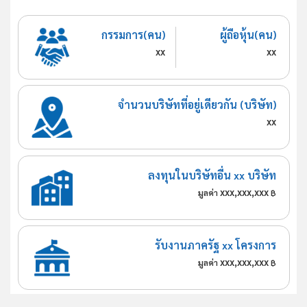
กรรมการ(คน)
ผู้ถือหุ้น(คน)
xx
xx
จำนวนบริษัทที่อยู่เดียวกัน (บริษัท)
xx
ลงทุนในบริษัทอื่น xx บริษัท
xxx,xxx,xxx
มูลค่า
฿
รับงานภาครัฐ xx โครงการ
xxx,xxx,xxx
มูลค่า
฿