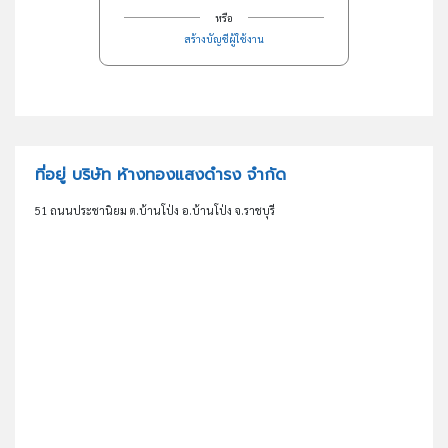
หรือ
สร้างบัญชีผู้ใช้งาน
ที่อยู่ บริษัท ห้างทองแสงดำรง จำกัด
51 ถนนประชานิยม ต.บ้านโป่ง อ.บ้านโป่ง จ.ราชบุรี