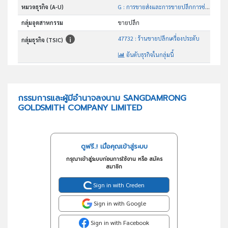
หมวดธุรกิจ (A-U)
G : การขายส่งและการขายปลีกการซ่อมยานยนต์และ จักรยานยนต์
กลุ่มอุตสาหกรรม
ขายปลีก
47732 : ร้านขายปลีกเครื่องประดับ
กลุ่มธุรกิจ (TSIC)
อันดับธุรกิจในกลุ่มนี้
จำหน่ายทอง นาก เงิน เพชร พลอย และอัญมณี อื่นๆ
วัตถุประสงค์
กรรมการและผู้มีอำนาจลงนาม SANGDAMRONG
GOLDSMITH COMPANY LIMITED
ดูฟรี..! เมื่อคุณเข้าสู่ระบบ
กรุณาเข้าสู่ระบบก่อนการใช้งาน หรือ สมัคร
สมาชิก
Sign in with Creden
Sign in with Google
Sign in with Facebook