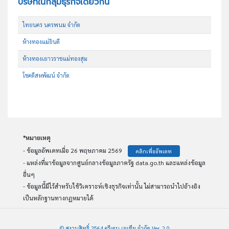
บริษัทในกลุ่มธุรกิจเดียวกัน
ไทยนคร นครพนม จำกัด
ห้างทองแม่ยินดี
ห้างทองเยาวราชแม่ทองสุม
โชคดีสหพัฒน์ จำกัด
*หมายเหตุ
- ข้อมูลอัพเดทเมื่อ 26 พฤษภาคม 2569
คลิกเพื่ออัพเดท
- แหล่งที่มาข้อมูลจากศูนย์กลางข้อมูลภาครัฐ data.go.th และแหล่งข้อมูล
อื่นๆ
- ข้อมูลนี้มีไว้สำหรับใช้วิเคราะห์เชิงธุรกิจเท่านั้น ไม่สามารถนำไปอ้างอิง
เป็นหลักฐานทางกฏหมายได้
© สงวนสิทธิ์ 2564 ครีเดน เอเชีย จำกัด Ver. 2.0