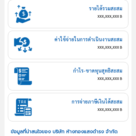
รายได้รวมสะสม
xxx,xxx,xxx
฿
ค่าใช้จ่ายในการดำเนินงานสะสม
xxx,xxx,xxx
฿
กำไร-ขาดทุนสุทธิสะสม
xxx,xxx,xxx
฿
การจ่ายภาษีเงินได้สะสม
xxx,xxx,xxx
฿
ข้อมูลที่น่าสนใจของ บริษัท ห้างทองแสงดำรง จำกัด