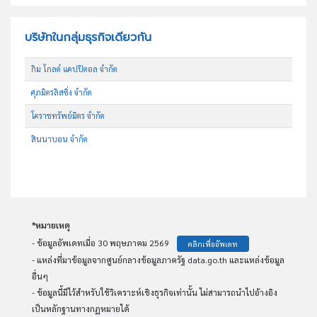
บริษัทในกลุ่มธุรกิจเดียวกัน
กิม โกลด์ แคปปิตอล จำกัด
ศุภมิตรลิสซิ่ง จำกัด
โคราชทรัพย์มิตร จำกัด
สินนาบอน จำกัด
*หมายเหตุ
- ข้อมูลอัพเดทเมื่อ 30 พฤษภาคม 2569
คลิกเพื่ออัพเดท
- แหล่งที่มาข้อมูลจากศูนย์กลางข้อมูลภาครัฐ data.go.th และแหล่งข้อมูล
อื่นๆ
- ข้อมูลนี้มีไว้สำหรับใช้วิเคราะห์เชิงธุรกิจเท่านั้น ไม่สามารถนำไปอ้างอิง
เป็นหลักฐานทางกฏหมายได้