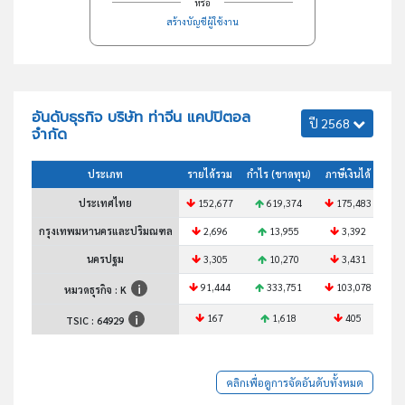
หรือ
สร้างบัญชีผู้ใช้งาน
อันดับธุรกิจ บริษัท ท่าจีน แคปปิตอล
ปี 2568
จำกัด
ประเภท
รายได้รวม
กำไร (ขาดทุน)
ภาษีเงินได้
สินท
ประเทศไทย
152,677
619,374
175,483
กรุงเทพมหานครและปริมณฑล
2,696
13,955
3,392
นครปฐม
3,305
10,270
3,431
91,444
333,751
103,078
หมวดธุรกิจ : K
167
1,618
405
TSIC :
64929
คลิกเพื่อดูการจัดอันดับทั้งหมด