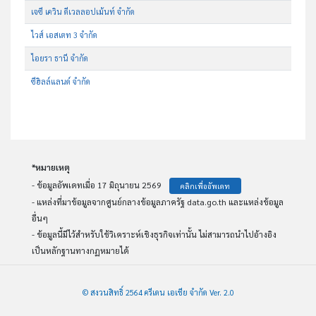
เจซี เควิน ดีเวลลอปเม้นท์ จำกัด
ไวส์ เอสเตท 3 จำกัด
ไอยรา ธานี จำกัด
ซีฮิลล์แลนด์ จำกัด
*หมายเหตุ
- ข้อมูลอัพเดทเมื่อ 17 มิถุนายน 2569
คลิกเพื่ออัพเดท
- แหล่งที่มาข้อมูลจากศูนย์กลางข้อมูลภาครัฐ data.go.th และแหล่งข้อมูล
อื่นๆ
- ข้อมูลนี้มีไว้สำหรับใช้วิเคราะห์เชิงธุรกิจเท่านั้น ไม่สามารถนำไปอ้างอิง
เป็นหลักฐานทางกฏหมายได้
© สงวนสิทธิ์ 2564 ครีเดน เอเชีย จำกัด Ver. 2.0