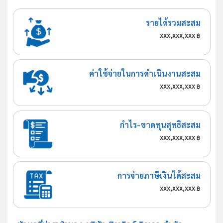
รายได้รวมสะสม
xxx,xxx,xxx
฿
ค่าใช้จ่ายในการดำเนินงานสะสม
xxx,xxx,xxx
฿
กำไร-ขาดทุนสุทธิสะสม
xxx,xxx,xxx
฿
การจ่ายภาษีเงินได้สะสม
xxx,xxx,xxx
฿