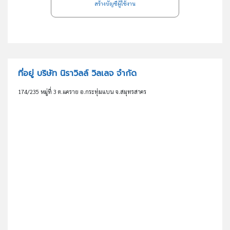
สร้างบัญชีผู้ใช้งาน
ที่อยู่ บริษัท นิราวิลล์ วิลเลจ จำกัด
174/235 หมู่ที่ 3 ต.แคราย อ.กระทุ่มแบน จ.สมุทรสาคร