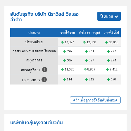
อันดับธุรกิจ บริษัท นิราวิลล์ วิลเลจ
ปี 2568
จำกัด
ประเภท
รายได้รวม
กำไร (ขาดทุน)
ภาษีเงินได้
สินทร
ประเทศไทย
17,374
12,340
10,050
3
กรุงเทพมหานครและปริมณฑล
496
941
777
สมุทรสาคร
606
327
274
11,025
8,937
7,412
2
หมวดธุรกิจ : L
114
212
170
TSIC :
68102
คลิกเพื่อดูการจัดอันดับทั้งหมด
บริษัทในกลุ่มธุรกิจเดียวกัน