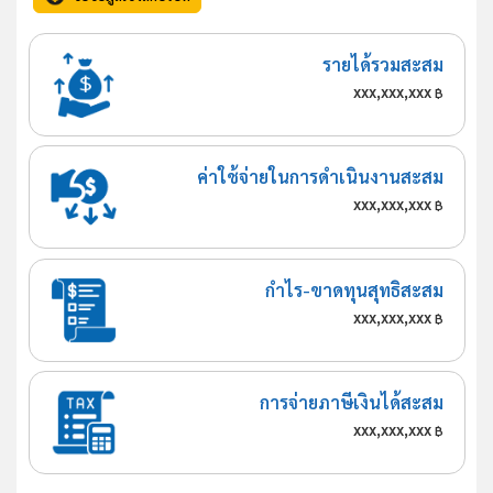
รายได้รวมสะสม
xxx,xxx,xxx
฿
ค่าใช้จ่ายในการดำเนินงานสะสม
xxx,xxx,xxx
฿
กำไร-ขาดทุนสุทธิสะสม
xxx,xxx,xxx
฿
การจ่ายภาษีเงินได้สะสม
xxx,xxx,xxx
฿