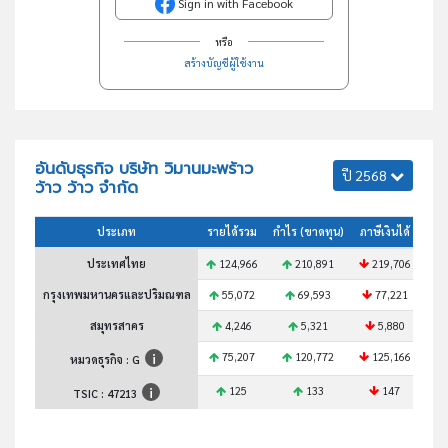
Sign in with Facebook
หรือ
สร้างบัญชีผู้ใช้งาน
อันดับธุรกิจ บริษัท วิมานมะพร้าว
ปี 2568
ว้าว ว้าว จำกัด
ประเภท
รายได้รวม
กำไร (ขาดทุน)
ภาษีเงินได้
สินท
ประเทศไทย
124,966
210,891
219,706
3
กรุงเทพมหานครและปริมณฑล
55,072
69,593
77,221
1
สมุทรสาคร
4,246
5,321
5,880
75,207
120,772
125,166
1
หมวดธุรกิจ : G
125
133
147
TSIC :
47213