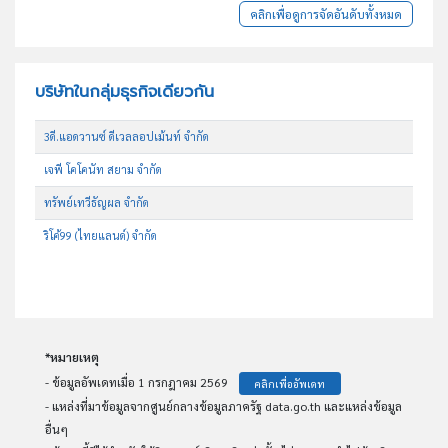
คลิกเพื่อดูการจัดอันดับทั้งหมด
บริษัทในกลุ่มธุรกิจเดียวกัน
3ดี.แอดวานซ์ ดีเวลลอปเม้นท์ จำกัด
เจพี โคโคนัท สยาม จำกัด
ทรัพย์เทวีธัญผล จำกัด
ริโค้99 (ไทยแลนด์) จำกัด
*หมายเหตุ
- ข้อมูลอัพเดทเมื่อ 1 กรกฎาคม 2569
คลิกเพื่ออัพเดท
- แหล่งที่มาข้อมูลจากศูนย์กลางข้อมูลภาครัฐ data.go.th และแหล่งข้อมูล
อื่นๆ