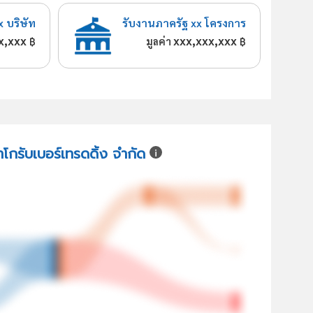
x บริษัท
รับงานภาครัฐ xx โครงการ
x,xxx
xxx,xxx,xxx
฿
มูลค่า
฿
าโกรับเบอร์เทรดดิ้ง จำกัด