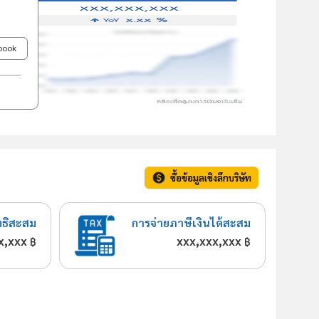
ebook
ซื้อข้อมูลเชิงลึกบริษัท
ทธิสะสม
การจ่ายภาษีเงินได้สะสม
x,xxx
xxx,xxx,xxx
฿
฿