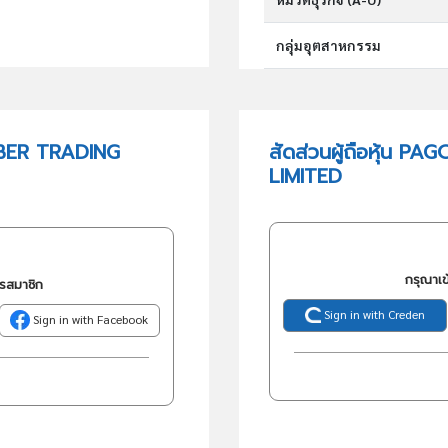
กลุ่มอุตสาหกรรม
กลุ่มธุรกิจ (TSIC)
BBER TRADING
สัดส่วนผู้ถือหุ้น
LIMITED
วัตถุประสงค์
กรุณาเข
ครสมาชิก
Sign in with Creden
Sign in with Facebook