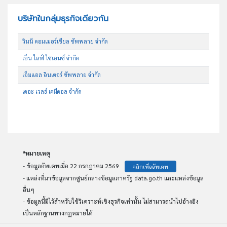
บริษัทในกลุ่มธุรกิจเดียวกัน
วินนี คอมเมอร์เชียล ซัพพลาย จำกัด
เอ็น ไลฟ์ ไซเอนซ์ จำกัด
เอ็มแอล อินเตอร์ ซัพพลาย จำกัด
เดอะ เวลธ์ เคมีคอล จำกัด
*หมายเหตุ
- ข้อมูลอัพเดทเมื่อ 22 กรกฎาคม 2569
คลิกเพื่ออัพเดท
- แหล่งที่มาข้อมูลจากศูนย์กลางข้อมูลภาครัฐ data.go.th และแหล่งข้อมูล
อื่นๆ
- ข้อมูลนี้มีไว้สำหรับใช้วิเคราะห์เชิงธุรกิจเท่านั้น ไม่สามารถนำไปอ้างอิง
เป็นหลักฐานทางกฏหมายได้