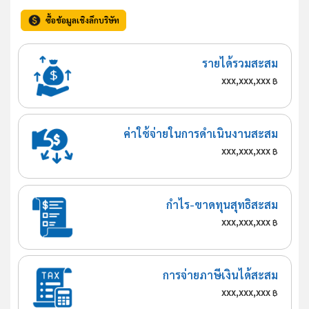
ซื้อข้อมูลเชิงลึกบริษัท
รายได้รวมสะสม
xxx,xxx,xxx
฿
ค่าใช้จ่ายในการดำเนินงานสะสม
xxx,xxx,xxx
฿
กำไร-ขาดทุนสุทธิสะสม
xxx,xxx,xxx
฿
การจ่ายภาษีเงินได้สะสม
xxx,xxx,xxx
฿