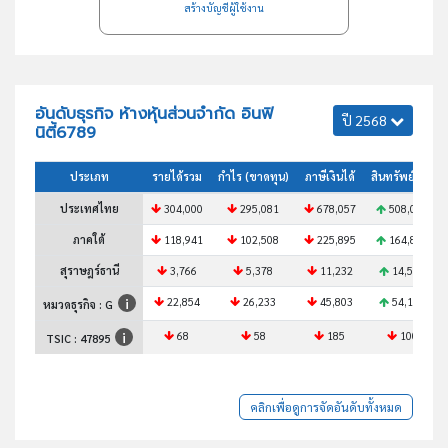
สร้างบัญชีผู้ใช้งาน
อันดับธุรกิจ ห้างหุ้นส่วนจำกัด อินฟิ
ปี 2568
นิตี้6789
ประเภท
รายได้รวม
กำไร (ขาดทุน)
ภาษีเงินได้
สินทรัพย์รวม
ประเทศไทย
304,000
295,081
678,057
508,066
ภาคใต้
118,941
102,508
225,895
164,830
สุราษฎร์ธานี
3,766
5,378
11,232
14,535
22,854
26,233
45,803
54,154
หมวดธุรกิจ : G
68
58
185
100
TSIC :
47895
คลิกเพื่อดูการจัดอันดับทั้งหมด