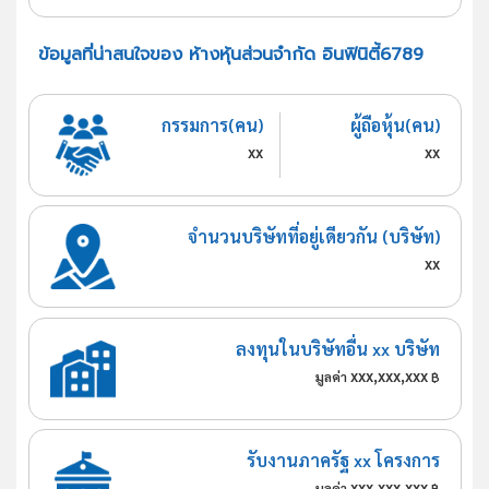
ข้อมูลที่น่าสนใจของ ห้างหุ้นส่วนจำกัด อินฟินิตี้6789
กรรมการ(คน)
ผู้ถือหุ้น(คน)
xx
xx
จำนวนบริษัทที่อยู่เดียวกัน (บริษัท)
xx
ลงทุนในบริษัทอื่น xx บริษัท
xxx,xxx,xxx
มูลค่า
฿
รับงานภาครัฐ xx โครงการ
xxx,xxx,xxx
มูลค่า
฿