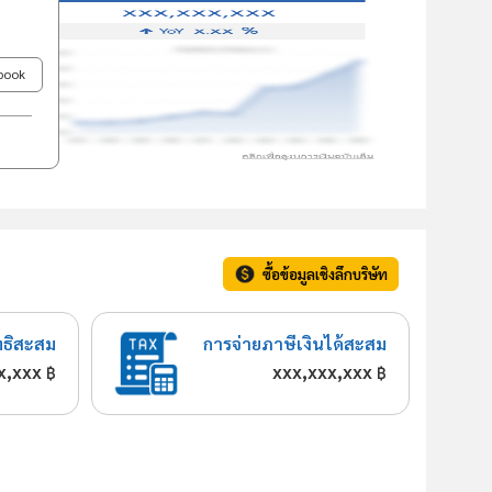
ebook
ซื้อข้อมูลเชิงลึกบริษัท
ทธิสะสม
การจ่ายภาษีเงินได้สะสม
x,xxx
xxx,xxx,xxx
฿
฿