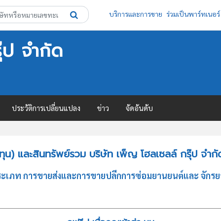
บริการและการขาย
ร่วมเป็นพาร์ทเนอร์
๊ป จำกัด
ประวัติการเปลี่ยนแปลง
ข่าว
จัดอันดับ
น) และสินทรัพย์รวม บริษัท เพ็ญ โฮลเซลล์ กรุ๊ป จำกั
จประเภท การขายส่งและการขายปลีกการซ่อมยานยนต์และ จักรยาน