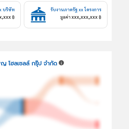
x บริษัท
รับงานภาครัฐ xx โครงการ
x,xxx
xxx,xxx,xxx
฿
มูลค่า
฿
พ็ญ โฮลเซลล์ กรุ๊ป จำกัด