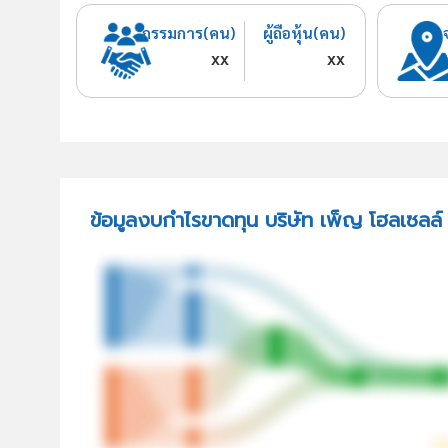
กรรมการ(คน)
ผู้ถือหุ้น(คน)
xx
xx
ข้อมูลงบกำไรขาดทุน บริษัท เพ็ญ โฮลเซลล์ 