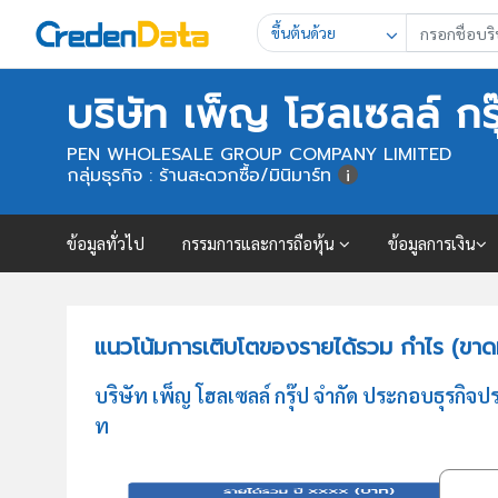
ขึ้นต้นด้วย
บริษัท เพ็ญ โฮลเซลล์ กรุ
PEN WHOLESALE GROUP COMPANY LIMITED
กลุ่มธุรกิจ : ร้านสะดวกซื้อ/มินิมาร์ท
ข้อมูลทั่วไป
กรรมการและการถือหุ้น
ข้อมูลการเงิน
แนวโน้มการเติบโตของรายได้รวม กำไร (ขาดทุ
บริษัท เพ็ญ โฮลเซลล์ กรุ๊ป จำกัด ประกอบธุรกิ
ท