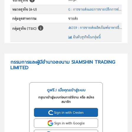
ขนาดธุรกิจ
หมวดธุรกิจ (A-U)
G : การขายส่งและการขายปลีกการซ่อมยานยนต์และ จักรยานยนต์
กลุ่มอุตสาหกรรม
ขายส่ง
46319 : การขายส่งผลิตภัณฑ์อาหารอื่นๆซึ่งมิได้จัดประเภทไว้ในที่อื่น
กลุ่มธุรกิจ (TSIC)
อันดับธุรกิจในกลุ่มนี้
การส่งออกสินค้าบริโภค
วัตถุประสงค์
กรรมการและผู้มีอำนาจลงนาม SIAMSHIN TRADING
LIMITED
ดูฟรี..! เมื่อคุณเข้าสู่ระบบ
กรุณาเข้าสู่ระบบก่อนการใช้งาน หรือ สมัคร
สมาชิก
Sign in with Creden
Sign in with Google