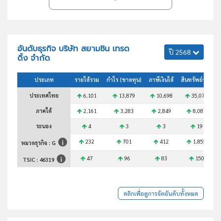
อันดับธุรกิจ บริษัท สยามชิน เทรด
ปี 2568
ดิ้ง จำกัด
ประเภท
รายได้รวม
กำไร (ขาดทุน)
ภาษีเงินได้
สินทรัพย์รวม
ประเทศไทย
6,101
13,879
10,698
35,073
ภาคใต้
2,161
3,283
2,849
8,087
ระนอง
4
3
3
19
232
701
412
1,855
หมวดธุรกิจ : G
47
96
83
150
TSIC :
46319
คลิกเพื่อดูการจัดอันดับทั้งหมด