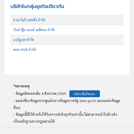
บริษัทในกลุ่มธุรกิจเดียวกัน
ยามาโมริ เทรดดิ้ง จำกัด
เวิลด์ ฟู้ด แอนด์ เคมีคอล จำกัด
แวร์ลูเอต จำกัด
เดอะ ชนนิ จำกัด
*หมายเหตุ
- ข้อมูลอัพเดทเมื่อ 4 สิงหาคม 2569
คลิกเพื่ออัพเดท
- แหล่งที่มาข้อมูลจากศูนย์กลางข้อมูลภาครัฐ data.go.th และแหล่งข้อมูล
อื่นๆ
- ข้อมูลนี้มีไว้สำหรับใช้วิเคราะห์เชิงธุรกิจเท่านั้น ไม่สามารถนำไปอ้างอิง
เป็นหลักฐานทางกฏหมายได้