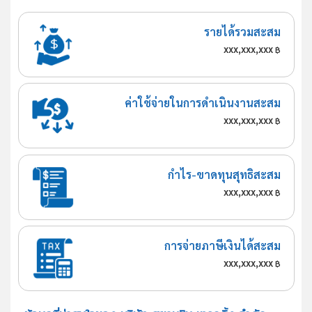
รายได้รวมสะสม
xxx,xxx,xxx
฿
ค่าใช้จ่ายในการดำเนินงานสะสม
xxx,xxx,xxx
฿
กำไร-ขาดทุนสุทธิสะสม
xxx,xxx,xxx
฿
การจ่ายภาษีเงินได้สะสม
xxx,xxx,xxx
฿