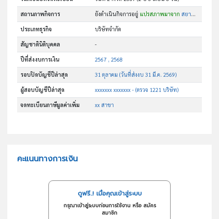
สถานภาพกิจการ
ยังดำเนินกิจการอยู่
แปรสภาพมาจาก
สยามชิน เทรดดิ้ง
ประเภทธุรกิจ
บริษัทจำกัด
สัญชาตินิติบุคคล
-
ปีที่ส่งงบการเงิน
2567 , 2568
รอบปิดบัญชีปีล่าสุด
31 ตุลาคม (วันที่ส่งงบ 31 มี.ค. 2569)
ผู้สอบบัญชีปีล่าสุด
xxxxxxx xxxxxxx - (ตรวจ 1221 บริษัท)
จดทะเบียนภาษีมูลค่าเพิ่ม
xx สาขา
คะแนนทางการเงิน
ดูฟรี..! เมื่อคุณเข้าสู่ระบบ
กรุณาเข้าสู่ระบบก่อนการใช้งาน หรือ สมัคร
สมาชิก