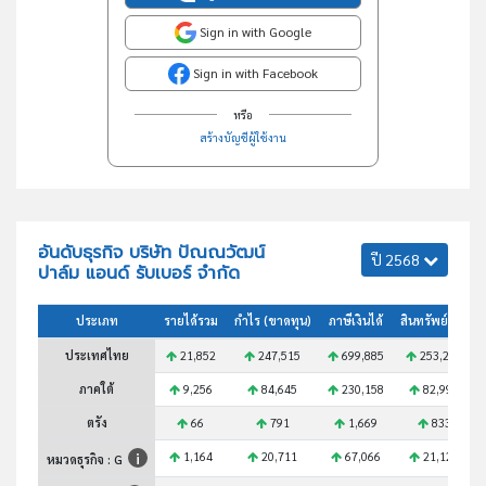
Sign in with Google
Sign in with Facebook
หรือ
สร้างบัญชีผู้ใช้งาน
อันดับธุรกิจ บริษัท ปัณณวัฒน์
ปี 2568
ปาล์ม แอนด์ รับเบอร์ จำกัด
ประเภท
รายได้รวม
กำไร (ขาดทุน)
ภาษีเงินได้
สินทรัพย์รวม
ประเทศไทย
21,852
247,515
699,885
253,270
ภาคใต้
9,256
84,645
230,158
82,999
ตรัง
66
791
1,669
833
1,164
20,711
67,066
21,122
หมวดธุรกิจ : G