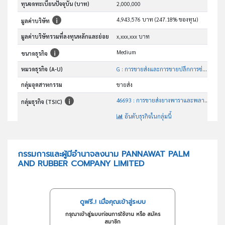
ทุนจดทะเบียนปัจจุบัน (บาท)
2,000,000
4,943,576 บาท (247.18% ของทุน)
มูลค่าบริษัท
มูลค่าบริษัทรวมที่ลงทุนหลักและย่อย
x,xxx,xxx บาท
Medium
ขนาดธุรกิจ
หมวดธุรกิจ (A-U)
G : การขายส่งและการขายปลีกการซ่อมยานยนต์และ จักรยานยนต์
กลุ่มอุตสาหกรรม
ขายส่ง
46693 : การขายส่งยางพาราและพลาสติกขั้นต้น
กลุ่มธุรกิจ (TSIC)
อันดับธุรกิจในกลุ่มนี้
การขายส่งยางพาราและพลาสติกขั้นต้น
วัตถุประสงค์
กรรมการและผู้มีอำนาจลงนาม PANNAWAT PALM
AND RUBBER COMPANY LIMITED
ดูฟรี..! เมื่อคุณเข้าสู่ระบบ
กรุณาเข้าสู่ระบบก่อนการใช้งาน หรือ สมัคร
สมาชิก