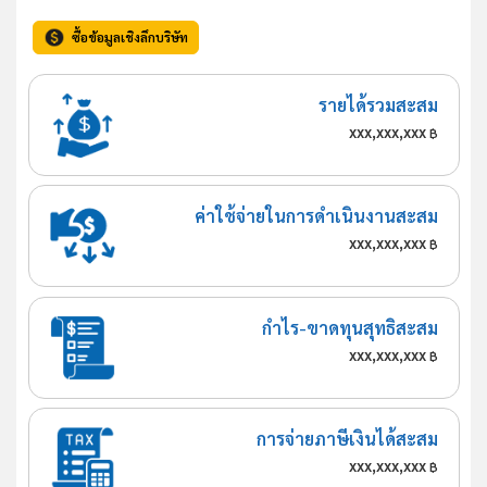
ซื้อข้อมูลเชิงลึกบริษัท
รายได้รวมสะสม
xxx,xxx,xxx
฿
ค่าใช้จ่ายในการดำเนินงานสะสม
xxx,xxx,xxx
฿
กำไร-ขาดทุนสุทธิสะสม
xxx,xxx,xxx
฿
การจ่ายภาษีเงินได้สะสม
xxx,xxx,xxx
฿