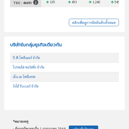
125
453
1,240
545
TSIC :
46693
คลิกเพื่อดูการจัดอันดับทั้งหมด
บริษัทในกลุ่มธุรกิจเดียวกัน
บี.พี.โพลีเมอร์ จำกัด
โปรพลัส ซอร์สซิ่ง จำกัด
เอ็น.เค.โพลี่เทรด
วังโต้ รับเบอร์ จำกัด
*หมายเหตุ
- ข้อมูลอัพเดทเมื่อ 1 กรกฎาคม 2569
คลิกเพื่ออัพเดท