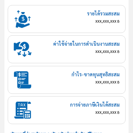
รายได้รวมสะสม
xxx,xxx,xxx
฿
ค่าใช้จ่ายในการดำเนินงานสะสม
xxx,xxx,xxx
฿
กำไร-ขาดทุนสุทธิสะสม
xxx,xxx,xxx
฿
การจ่ายภาษีเงินได้สะสม
xxx,xxx,xxx
฿