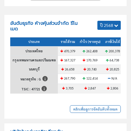
อันดับธุรกิจ ห้างหุ้นส่วนจำกัด รีโน
ปี 2568
เมด
ประเภท
รายได้รวม
กำไร (ขาดทุน)
ภาษีเงินได้
สินท
ประเทศไทย
470,379
262,408
200,378
กรุงเทพมหานครและปริมณฑล
167,327
170,769
64,738
นนทบุรี
26,658
20,740
20,825
267,790
122,414
N/A
หมวดธุรกิจ : G
3,705
2,847
2,806
TSIC :
47721
คลิกเพื่อดูการจัดอันดับทั้งหมด