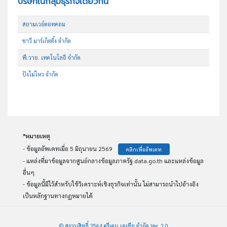
บริษัทในกลุ่มธุรกิจเดียวกัน
สยามเวย์ดอทคอม
ชาวี มาร์เก็ตติ้ง จำกัด
พี.วาย. เทคโนโลยี จำกัด
ปังไม่ไหว จำกัด
*หมายเหตุ
- ข้อมูลอัพเดทเมื่อ 5 มิถุนายน 2569
คลิกเพื่ออัพเดท
- แหล่งที่มาข้อมูลจากศูนย์กลางข้อมูลภาครัฐ data.go.th และแหล่งข้อมูล
อื่นๆ
- ข้อมูลนี้มีไว้สำหรับใช้วิเคราะห์เชิงธุรกิจเท่านั้น ไม่สามารถนำไปอ้างอิง
เป็นหลักฐานทางกฏหมายได้
© สงวนสิทธิ์ 2564 ครีเดน เอเชีย จำกัด Ver. 2.0