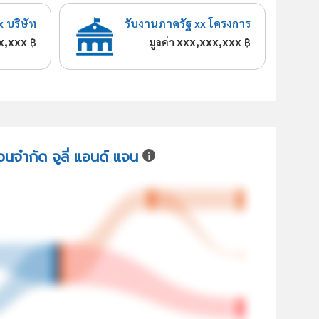
x บริษัท
รับงานภาครัฐ xx โครงการ
x,xxx
xxx,xxx,xxx
฿
มูลค่า
฿
่วนจำกัด จูลี่ แอนด์ แจน