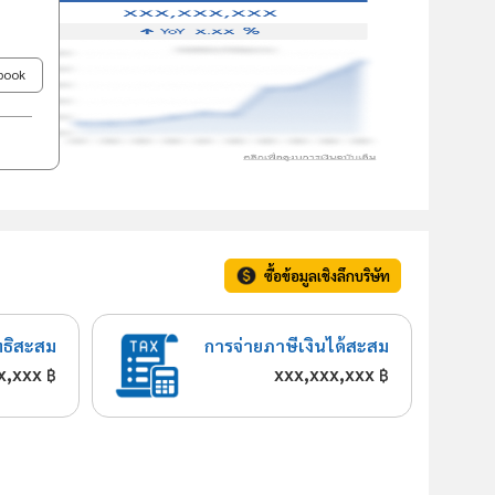
ebook
ซื้อข้อมูลเชิงลึกบริษัท
ทธิสะสม
การจ่ายภาษีเงินได้สะสม
x,xxx
xxx,xxx,xxx
฿
฿