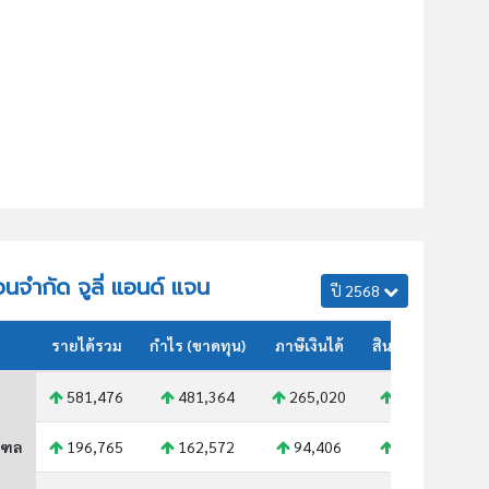
่วนจำกัด จูลี่ แอนด์ แจน
ปี 2568
รายได้รวม
กำไร (ขาดทุน)
ภาษีเงินได้
สินทรัพย์รวม
581,476
481,364
265,020
547,462
ณฑล
196,765
162,572
94,406
177,996