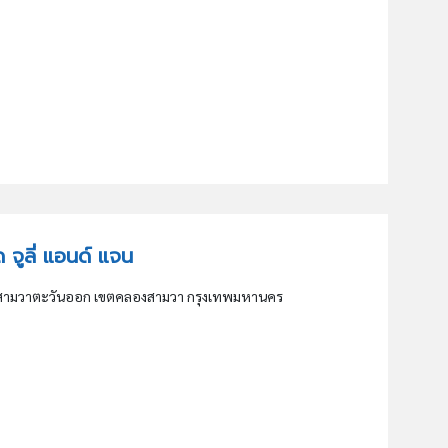
ัด จูลี่ แอนด์ แจน
วงสามวาตะวันออก เขตคลองสามวา กรุงเทพมหานคร