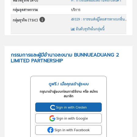
หมวดธุรกิจ (A-U)
H : การขนส่งและสถานที่เก็บสินค้า
กลุ่มอุตสาหกรรม
บริการ
49329 : การขนส่งผู้โดยสารทางบกอื่นๆซึ่งมิได้จัดประเภทไว้ในที่อื่น
กลุ่มธุรกิจ (TSIC)
อันดับธุรกิจในกลุ่มนี้
ประกอบกิจการรถรับจ้างไม่ประจำทาง ทั้งรถบัส รถตู้ และรถยนต์โดยสารทุกชนิด
วัตถุประสงค์
กรรมการและผู้มีอำนาจลงนาม BUNNUEADUANG 2
LIMITED PARTNERSHIP
ดูฟรี..! เมื่อคุณเข้าสู่ระบบ
กรุณาเข้าสู่ระบบก่อนการใช้งาน หรือ สมัคร
สมาชิก
Sign in with Creden
Sign in with Google
Sign in with Facebook