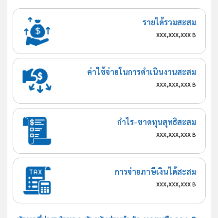
รายได้รวมสะสม
xxx,xxx,xxx
฿
ค่าใช้จ่ายในการดำเนินงานสะสม
xxx,xxx,xxx
฿
กำไร-ขาดทุนสุทธิสะสม
xxx,xxx,xxx
฿
การจ่ายภาษีเงินได้สะสม
xxx,xxx,xxx
฿