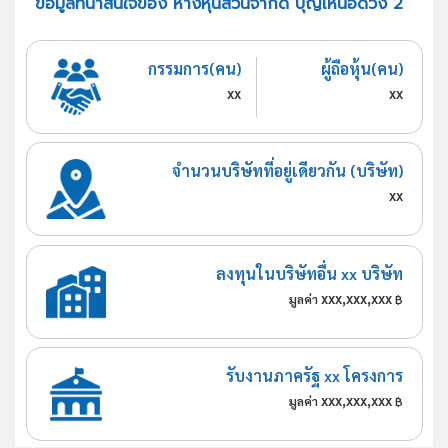
ข้อมูลที่น่าสนใจของ ห้างหุ้นส่วนจำกัด บุญเหนือดวง 2
กรรมการ(คน)
ผู้ถือหุ้น(คน)
xx
xx
จำนวนบริษัทที่อยู่เดียวกัน (บริษัท)
xx
ลงทุนในบริษัทอื่น xx บริษัท
xxx,xxx,xxx
มูลค่า
฿
รับงานภาครัฐ xx โครงการ
xxx,xxx,xxx
มูลค่า
฿