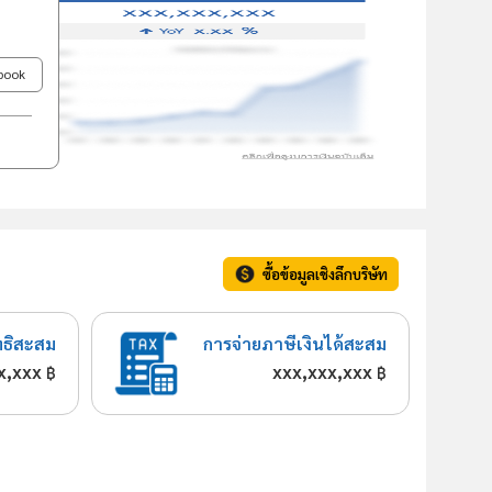
ebook
ซื้อข้อมูลเชิงลึกบริษัท
ทธิสะสม
การจ่ายภาษีเงินได้สะสม
x,xxx
xxx,xxx,xxx
฿
฿