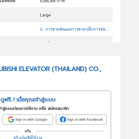
กและย่อย
x,xxx,xxx บาท
Large
G : การขายส่งและการขายปลีกการซ่อมยานยนต์และ จักรยานยนต์
ขายส่ง
46599 : การขายส่งเครื่องจักรและอุปกรณ์อื่นๆซึ่งมิได้จัดประเภทไว้ในที่อื่น
MITSUBISHI ELEVATOR (THAILAND) CO.,
อันดับธุรกิจในกลุ่มนี้
จำหน่ายพร้อมบริการติดตั้ง และบำรุงรักษา ลิฟต์, บันไดเลื่อน
ดูฟรี..! เมื่อคุณเข้าสู่ระบบ
้าสู่ระบบก่อนการใช้งาน หรือ สมัครสมาชิก
Sign in with Google
Sign in with Facebook
หรือ
สร้างบัญชีผู้ใช้งาน