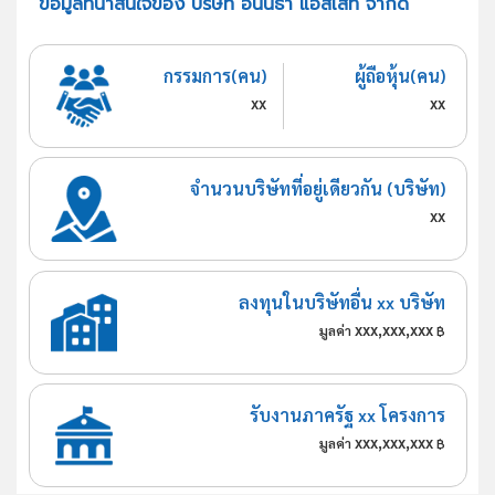
ข้อมูลที่น่าสนใจของ บริษัท อนันธา แอสเสท จำกัด
กรรมการ(คน)
ผู้ถือหุ้น(คน)
xx
xx
จำนวนบริษัทที่อยู่เดียวกัน (บริษัท)
xx
ลงทุนในบริษัทอื่น xx บริษัท
xxx,xxx,xxx
มูลค่า
฿
รับงานภาครัฐ xx โครงการ
xxx,xxx,xxx
มูลค่า
฿