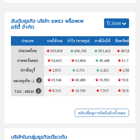
อันดับธุรกิจ บริษัท แพรว พร็อพเพ
ปี 2568
อร์ตี้ จำกัด
ประเภท
รายได้รวม
กำไร (ขาดทุน)
ภาษีเงินได้
สินทรัพย์รวม
ประเทศไทย
593,839
606,330
551,412
497,863
ภาคตะวันออก
54,603
63,884
49,448
61,716
ปราจีนบุรี
2,872
2,731
2,421
2,502
65,946
68,488
76,581
59,810
หมวดธุรกิจ : L
8,312
10,330
7,537
10,527
TSIC :
68101
คลิกเพื่อดูการจัดอันดับทั้งหมด
บริษัทในกลุ่มธุรกิจเดียวกัน