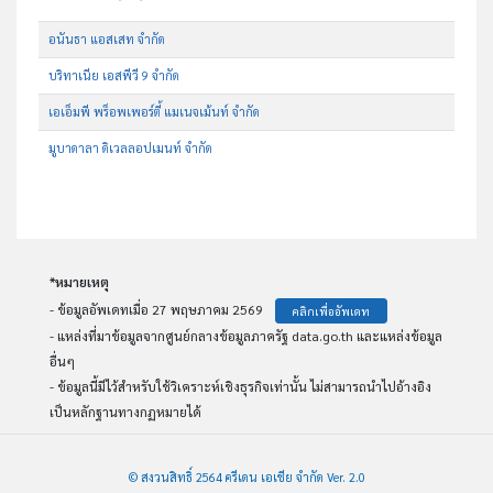
อนันธา แอสเสท จำกัด
บริทาเนีย เอสพีวี 9 จำกัด
เอเอ็มพี พร็อพเพอร์ตี้ แมเนจเม้นท์ จำกัด
มูบาดาลา ดิเวลลอปเมนท์ จำกัด
*หมายเหตุ
- ข้อมูลอัพเดทเมื่อ 27 พฤษภาคม 2569
คลิกเพื่ออัพเดท
- แหล่งที่มาข้อมูลจากศูนย์กลางข้อมูลภาครัฐ data.go.th และแหล่งข้อมูล
อื่นๆ
- ข้อมูลนี้มีไว้สำหรับใช้วิเคราะห์เชิงธุรกิจเท่านั้น ไม่สามารถนำไปอ้างอิง
เป็นหลักฐานทางกฏหมายได้
© สงวนสิทธิ์ 2564 ครีเดน เอเชีย จำกัด Ver. 2.0