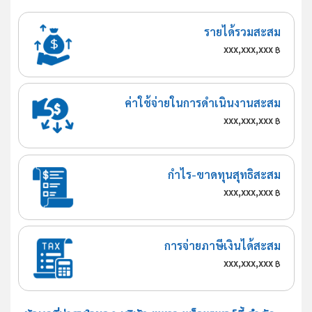
รายได้รวมสะสม
xxx,xxx,xxx
฿
ค่าใช้จ่ายในการดำเนินงานสะสม
xxx,xxx,xxx
฿
กำไร-ขาดทุนสุทธิสะสม
xxx,xxx,xxx
฿
การจ่ายภาษีเงินได้สะสม
xxx,xxx,xxx
฿