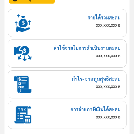
รายได้รวมสะสม
xxx,xxx,xxx
฿
ค่าใช้จ่ายในการดำเนินงานสะสม
xxx,xxx,xxx
฿
กำไร-ขาดทุนสุทธิสะสม
xxx,xxx,xxx
฿
การจ่ายภาษีเงินได้สะสม
xxx,xxx,xxx
฿