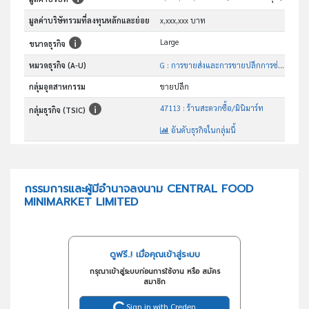
มูลค่าบริษัทรวมที่ลงทุนหลักและย่อย
x,xxx,xxx บาท
Large
ขนาดธุรกิจ
หมวดธุรกิจ (A-U)
G : การขายส่งและการขายปลีกการซ่อมยานยนต์และ จักรยานยนต์
กลุ่มอุตสาหกรรม
ขายปลีก
47113 : ร้านสะดวกซื้อ/มินิมาร์ท
กลุ่มธุรกิจ (TSIC)
อันดับธุรกิจในกลุ่มนี้
ร้านสะดวกซื้อ/มินิมาร์ท
วัตถุประสงค์
กรรมการและผู้มีอำนาจลงนาม CENTRAL FOOD
MINIMARKET LIMITED
ดูฟรี..! เมื่อคุณเข้าสู่ระบบ
กรุณาเข้าสู่ระบบก่อนการใช้งาน หรือ สมัคร
สมาชิก
Sign in with Creden