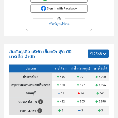
Sign in with Facebook
หรือ
สร้างบัญชีผู้ใช้งาน
อันดับธุรกิจ บริษัท เซ็นทรัล ฟู้ด มินิ
ปี 2568
มาร์เก็ต จำกัด
ประเภท
รายได้รวม
กำไร (ขาดทุน)
ภาษีเงินได้
สินทร
ประเทศไทย
545
991
5,200
กรุงเทพมหานครและปริมณฑล
188
127
1,226
นนทบุรี
11
26
163
422
805
3,898
หมวดธุรกิจ : G
3
3
5
TSIC :
47113