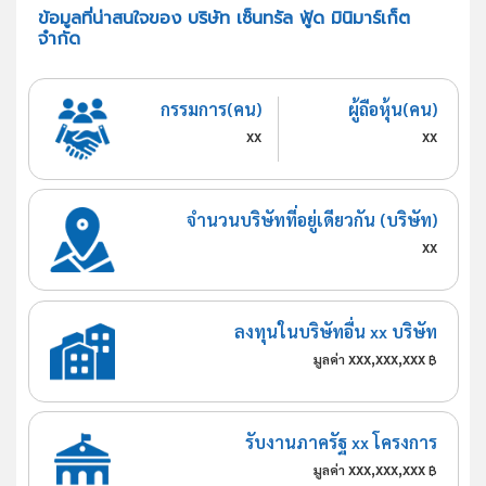
ข้อมูลที่น่าสนใจของ บริษัท เซ็นทรัล ฟู้ด มินิมาร์เก็ต
จำกัด
กรรมการ(คน)
ผู้ถือหุ้น(คน)
xx
xx
จำนวนบริษัทที่อยู่เดียวกัน (บริษัท)
xx
ลงทุนในบริษัทอื่น xx บริษัท
xxx,xxx,xxx
มูลค่า
฿
รับงานภาครัฐ xx โครงการ
xxx,xxx,xxx
มูลค่า
฿