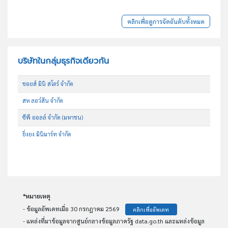
คลิกเพื่อดูการจัดอันดับทั้งหมด
บริษัทในกลุ่มธุรกิจเดียวกัน
ชอยส์ มินิ สโตร์ จำกัด
สห ลอว์สัน จำกัด
ซีพี ออลล์ จำกัด (มหาชน)
ยิ่งยง มินิมาร์ท จำกัด
*หมายเหตุ
- ข้อมูลอัพเดทเมื่อ 30 กรกฎาคม 2569
คลิกเพื่ออัพเดท
- แหล่งที่มาข้อมูลจากศูนย์กลางข้อมูลภาครัฐ data.go.th และแหล่งข้อมูล