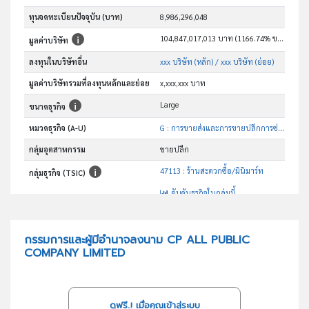
ทุนจดทะเบียนปัจจุบัน (บาท)
8,986,296,048
104,847,017,013 บาท (1166.74% ของทุน)
มูลค่าบริษัท
ลงทุนในบริษัทอื่น
xxx บริษัท (หลัก)
/ xxx บริษัท (ย่อย)
มูลค่าบริษัทรวมที่ลงทุนหลักและย่อย
x,xxx,xxx บาท
Large
ขนาดธุรกิจ
หมวดธุรกิจ (A-U)
G : การขายส่งและการขายปลีกการซ่อมยานยนต์และ จักรยานยนต์
กลุ่มอุตสาหกรรม
ขายปลีก
47113 : ร้านสะดวกซื้อ/มินิมาร์ท
กลุ่มธุรกิจ (TSIC)
อันดับธุรกิจในกลุ่มนี้
ดำเนินกิจการร้านค้าสะดวกซื้อ เพื่อจำหน่ายสินค้าอุปโภค -บริโภค
วัตถุประสงค์
กรรมการและผู้มีอำนาจลงนาม CP ALL PUBLIC
COMPANY LIMITED
ดูฟรี..! เมื่อคุณเข้าสู่ระบบ