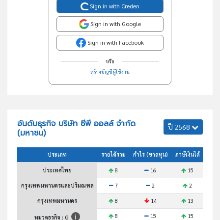
Sign in with Creden
Sign in with Google
Sign in with Facebook
หรือ
สร้างบัญชีผู้ใช้งาน
อันดับธุรกิจ บริษัท ซีพี ออลล์ จำกัด
ปี 2568
(มหาชน)
ประเภท
รายได้รวม
กำไร (ขาดทุน)
ภาษีเงินได้
สินทร
ประเทศไทย
8
16
15
กรุงเทพมหานครและปริมณฑล
7
2
2
กรุงเทพมหานคร
8
14
13
8
15
15
หมวดธุรกิจ : G