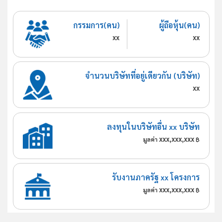
กรรมการ(คน)
ผู้ถือหุ้น(คน)
xx
xx
จำนวนบริษัทที่อยู่เดียวกัน (บริษัท)
xx
ลงทุนในบริษัทอื่น xx บริษัท
xxx,xxx,xxx
มูลค่า
฿
รับงานภาครัฐ xx โครงการ
xxx,xxx,xxx
มูลค่า
฿