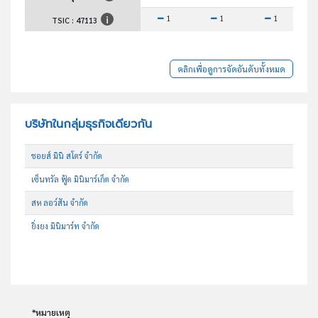
1
1
1
TSIC :
47113
คลิกเพื่อดูการจัดอันดับทั้งหมด
บริษัทในกลุ่มธุรกิจเดียวกัน
ชอยส์ มินิ สโตร์ จำกัด
เซ็นทรัล ฟู้ด มินิมาร์เก็ต จำกัด
สห ลอว์สัน จำกัด
ยิ่งยง มินิมาร์ท จำกัด
*หมายเหตุ