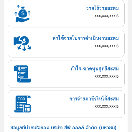
รายได้รวมสะสม
xxx,xxx,xxx
฿
ค่าใช้จ่ายในการดำเนินงานสะสม
xxx,xxx,xxx
฿
กำไร-ขาดทุนสุทธิสะสม
xxx,xxx,xxx
฿
การจ่ายภาษีเงินได้สะสม
xxx,xxx,xxx
฿
ข้อมูลที่น่าสนใจของ บริษัท ซีพี ออลล์ จำกัด (มหาชน)