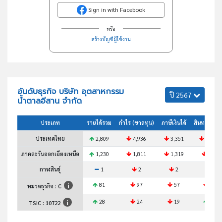
Sign in with Facebook
หรือ
สร้างบัญชีผู้ใช้งาน
อันดับธุรกิจ บริษัท อุตสาหกรรม
ปี 2567
น้ำตาลอีสาน จำกัด
ประเภท
รายได้รวม
กำไร (ขาดทุน)
ภาษีเงินได้
สินทรัพย์ร
ประเทศไทย
2,809
4,936
3,351
2,942
ภาคตะวันออกเฉียงเหนือ
1,230
1,811
1,319
938
กาฬสินธุ์
1
2
2
2
81
97
57
43
หมวดธุรกิจ : C
28
24
19
25
TSIC :
10722