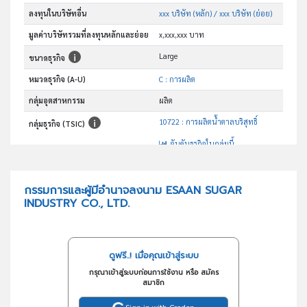
ลงทุนในบริษัทอื่น
xxx บริษัท (หลัก)
/ xxx บริษัท (ย่อย)
มูลค่าบริษัทรวมที่ลงทุนหลักและย่อย
x,xxx,xxx บาท
Large
ขนาดธุรกิจ
หมวดธุรกิจ (A-U)
C : การผลิต
กลุ่มอุตสาหกรรม
ผลิต
10722 : การผลิตน้ำตาลบริสุทธิ์
กลุ่มธุรกิจ (TSIC)
อันดับธุรกิจในกลุ่มนี้
ผลิตน้ำตาลทราย
วัตถุประสงค์
กรรมการและผู้มีอำนาจลงนาม ESAAN SUGAR
INDUSTRY CO., LTD.
ดูฟรี..! เมื่อคุณเข้าสู่ระบบ
กรุณาเข้าสู่ระบบก่อนการใช้งาน หรือ สมัคร
สมาชิก