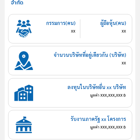
จำกัด
กรรมการ(คน)
ผู้ถือหุ้น(คน)
xx
xx
จำนวนบริษัทที่อยู่เดียวกัน (บริษัท)
xx
ลงทุนในบริษัทอื่น xx บริษัท
xxx,xxx,xxx
มูลค่า
฿
รับงานภาครัฐ xx โครงการ
xxx,xxx,xxx
มูลค่า
฿