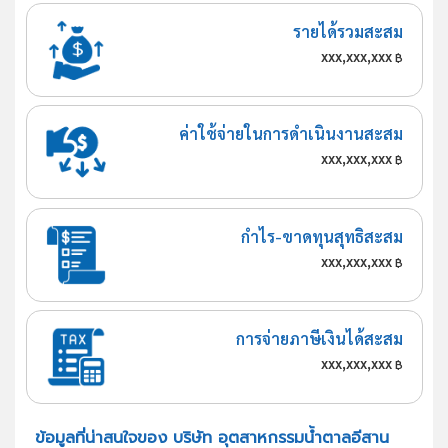
รายได้รวมสะสม
xxx,xxx,xxx
฿
ค่าใช้จ่ายในการดำเนินงานสะสม
xxx,xxx,xxx
฿
กำไร-ขาดทุนสุทธิสะสม
xxx,xxx,xxx
฿
การจ่ายภาษีเงินได้สะสม
xxx,xxx,xxx
฿
ข้อมูลที่น่าสนใจของ บริษัท อุตสาหกรรมน้ำตาลอีสาน