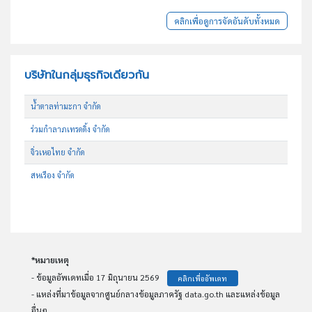
คลิกเพื่อดูการจัดอันดับทั้งหมด
บริษัทในกลุ่มธุรกิจเดียวกัน
น้ำตาลท่ามะกา จำกัด
ร่วมกำลาภเทรดดิ้ง จำกัด
จิ่วเหอไทย จำกัด
สหเรือง จำกัด
*หมายเหตุ
- ข้อมูลอัพเดทเมื่อ 17 มิถุนายน 2569
คลิกเพื่ออัพเดท
- แหล่งที่มาข้อมูลจากศูนย์กลางข้อมูลภาครัฐ data.go.th และแหล่งข้อมูล
อื่นๆ