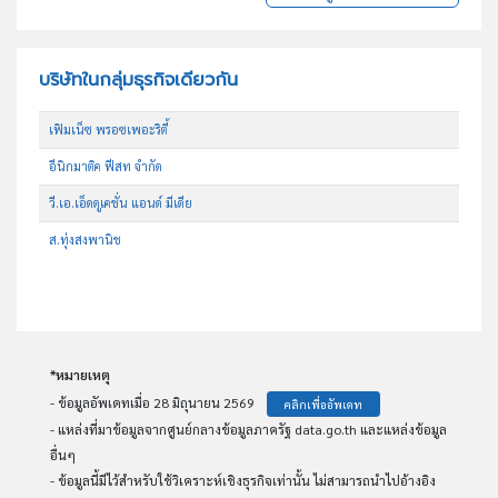
บริษัทในกลุ่มธุรกิจเดียวกัน
เฟิมเน็ซ พรอซเพอะริตี้
อีนิกมาติค ฟีสท จำกัด
วี.เอ.เอ็ดดูเคชั่น แอนด์ มีเดีย
ส.ทุ่งสงพานิช
*หมายเหตุ
- ข้อมูลอัพเดทเมื่อ 28 มิถุนายน 2569
คลิกเพื่ออัพเดท
- แหล่งที่มาข้อมูลจากศูนย์กลางข้อมูลภาครัฐ data.go.th และแหล่งข้อมูล
อื่นๆ
- ข้อมูลนี้มีไว้สำหรับใช้วิเคราะห์เชิงธุรกิจเท่านั้น ไม่สามารถนำไปอ้างอิง