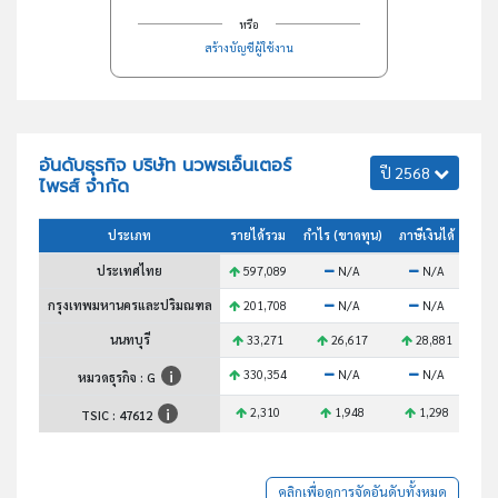
หรือ
สร้างบัญชีผู้ใช้งาน
อันดับธุรกิจ บริษัท นวพรเอ็นเตอร์
ปี 2568
ไพรส์ จำกัด
ประเภท
รายได้รวม
กำไร (ขาดทุน)
ภาษีเงินได้
สินท
ประเทศไทย
597,089
N/A
N/A
กรุงเทพมหานครและปริมณฑล
201,708
N/A
N/A
นนทบุรี
33,271
26,617
28,881
3
330,354
N/A
N/A
หมวดธุรกิจ : G
2,310
1,948
1,298
TSIC :
47612
คลิกเพื่อดูการจัดอันดับทั้งหมด