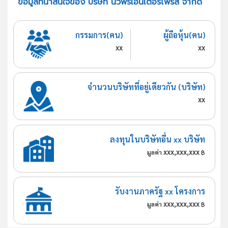
ข้อมูลที่น่าสนใจของ บริษัท นวพรเอ็นเตอร์ไพรส์ จำกัด
กรรมการ(คน)
ผู้ถือหุ้น(คน)
xx
xx
จำนวนบริษัทที่อยู่เดียวกัน (บริษัท)
xx
ลงทุนในบริษัทอื่น xx บริษัท
xxx,xxx,xxx
มูลค่า
฿
รับงานภาครัฐ xx โครงการ
xxx,xxx,xxx
มูลค่า
฿