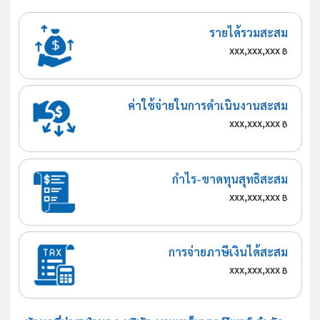
รายได้รวมสะสม
xxx,xxx,xxx
฿
ค่าใช้จ่ายในการดำเนินงานสะสม
xxx,xxx,xxx
฿
กำไร-ขาดทุนสุทธิสะสม
xxx,xxx,xxx
฿
การจ่ายภาษีเงินได้สะสม
xxx,xxx,xxx
฿