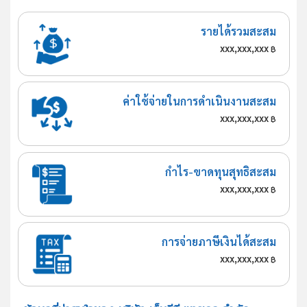
รายได้รวมสะสม
xxx,xxx,xxx
฿
ค่าใช้จ่ายในการดำเนินงานสะสม
xxx,xxx,xxx
฿
กำไร-ขาดทุนสุทธิสะสม
xxx,xxx,xxx
฿
การจ่ายภาษีเงินได้สะสม
xxx,xxx,xxx
฿