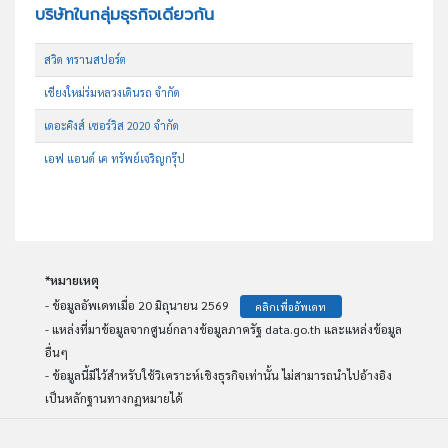
บริษัทในกลุ่มธุรกิจเดียวกัน
สวิด ทรานสปอร์ต
เชียงใหม่ร่มหลวงเดินรถ จำกัด
เดอะคิงส์ เซอร์วิส 2020 จำกัด
เอฟ แอนด์ เค ทรัพย์เจริญกรุ๊ป
*หมายเหตุ
- ข้อมูลอัพเดทเมื่อ 20 มิถุนายน 2569
คลิกเพื่ออัพเดท
- แหล่งที่มาข้อมูลจากศูนย์กลางข้อมูลภาครัฐ data.go.th และแหล่งข้อมูล
อื่นๆ
- ข้อมูลนี้มีไว้สำหรับใช้วิเคราะห์เชิงธุรกิจเท่านั้น ไม่สามารถนำไปอ้างอิง
เป็นหลักฐานทางกฏหมายได้