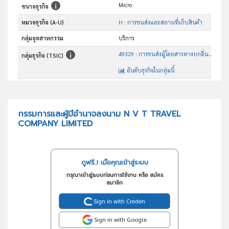
Micro
ขนาดธุรกิจ
หมวดธุรกิจ (A-U)
H : การขนส่งและสถานที่เก็บสินค้า
กลุ่มอุตสาหกรรม
บริการ
49329 : การขนส่งผู้โดยสารทางบกอื่นๆซึ่งมิได้จัดประเภทไว้ในที่อื่น
กลุ่มธุรกิจ (TSIC)
อันดับธุรกิจในกลุ่มนี้
การขนส่งด้วยรถยนต์โดยสาร
วัตถุประสงค์
กรรมการและผู้มีอำนาจลงนาม N V T TRAVEL
COMPANY LIMITED
ดูฟรี..! เมื่อคุณเข้าสู่ระบบ
กรุณาเข้าสู่ระบบก่อนการใช้งาน หรือ สมัคร
สมาชิก
Sign in with Creden
Sign in with Google