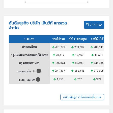
อันดับธุรกิจ บริษัท เอ็นวีที แทรเวล
ปี 2568
จำกัด
ประเภท
รายได้รวม
กำไร (ขาดทุน)
ภาษีเงินได้
สินท
ประเทศไทย
431,773
233,687
289,511
3
กรุงเทพมหานครและปริมณฑล
20,117
12,559
18,681
กรุงเทพมหานคร
156,541
82,601
145,356
1
247,397
131,741
175,908
1
หมวดธุรกิจ : H
1,256
767
989
TSIC :
49329
คลิกเพื่อดูการจัดอันดับทั้งหมด