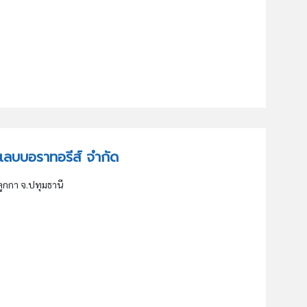
า แลบบอราทอรีส์ จำกัด
ลูกกา จ.ปทุมธานี