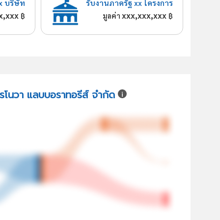
x บริษัท
รับงานภาครัฐ xx โครงการ
x,xxx
xxx,xxx,xxx
฿
มูลค่า
฿
โปรโนวา แลบบอราทอรีส์ จำกัด