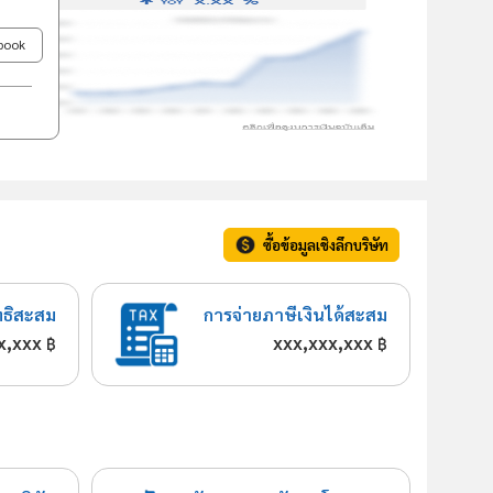
ebook
ซื้อข้อมูลเชิงลึกบริษัท
ทธิสะสม
การจ่ายภาษีเงินได้สะสม
x,xxx
xxx,xxx,xxx
฿
฿