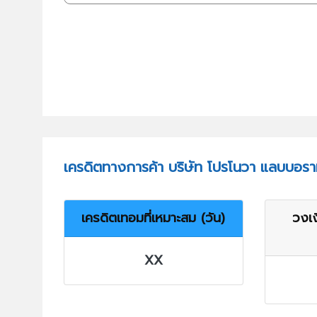
เครดิตทางการค้า บริษัท โปรโนวา แลบบอราท
เครดิตเทอมที่เหมาะสม (วัน)
วงเง
XX