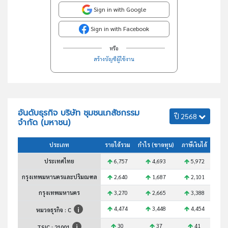
Sign in with Google
Sign in with Facebook
หรือ
สร้างบัญชีผู้ใช้งาน
อันดับธุรกิจ บริษัท ชุมชนเภสัชกรรม
ปี 2568
จำกัด (มหาชน)
ประเภท
รายได้รวม
กำไร (ขาดทุน)
ภาษีเงินได้
สินทร
ประเทศไทย
6,757
4,693
5,972
กรุงเทพมหานครและปริมณฑล
2,640
1,687
2,101
กรุงเทพมหานคร
3,270
2,665
3,388
4,474
3,448
4,454
หมวดธุรกิจ : C
30
37
41
TSIC :
21001