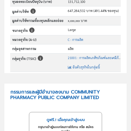
ทุนจดทะเบียนปัจจุบัน (บาท)
131,712,100
647,284,532 บาท (491.44% ของทุน)
มูลค่าบริษัท
มูลค่าบริษัทรวมที่ลงทุนหลักและย่อย
x,xxx,xxx บาท
Large
ขนาดธุรกิจ
หมวดธุรกิจ (A-U)
C : การผลิต
กลุ่มอุตสาหกรรม
ผลิต
21001 : การผลิตเภสัชภัณฑ์และเคมีภัณฑ์ที่ใช้รักษาโรค
กลุ่มธุรกิจ (TSIC)
อันดับธุรกิจในกลุ่มนี้
ผลิตและจำหน่ายยารักษาโรคแผนปัจจุบัน
วัตถุประสงค์
กรรมการและผู้มีอำนาจลงนาม COMMUNITY
PHARMACY PUBLIC COMPANY LIMITED
ดูฟรี..! เมื่อคุณเข้าสู่ระบบ
กรุณาเข้าสู่ระบบก่อนการใช้งาน หรือ สมัคร