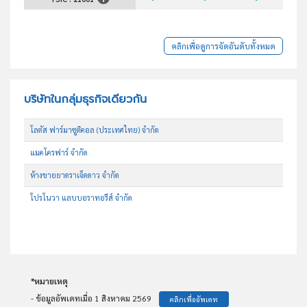
คลิกเพื่อดูการจัดอันดับทั้งหมด
บริษัทในกลุ่มธุรกิจเดียวกัน
โลตัส ฟาร์มาซูติคอล (ประเทศไทย) จำกัด
แมคโครฟาร์ จำกัด
ห้างขายยาตราเจ็ดดาว จำกัด
โปรโนวา แลบบอราทอรีส์ จำกัด
*หมายเหตุ
- ข้อมูลอัพเดทเมื่อ 1 สิงหาคม 2569
คลิกเพื่ออัพเดท