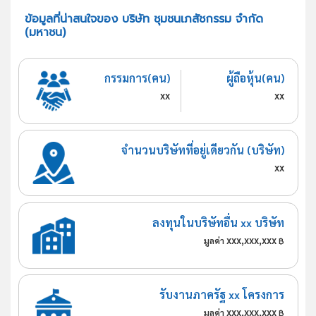
ข้อมูลที่น่าสนใจของ บริษัท ชุมชนเภสัชกรรม จำกัด
(มหาชน)
กรรมการ(คน)
ผู้ถือหุ้น(คน)
xx
xx
จำนวนบริษัทที่อยู่เดียวกัน (บริษัท)
xx
ลงทุนในบริษัทอื่น xx บริษัท
xxx,xxx,xxx
มูลค่า
฿
รับงานภาครัฐ xx โครงการ
xxx,xxx,xxx
มูลค่า
฿