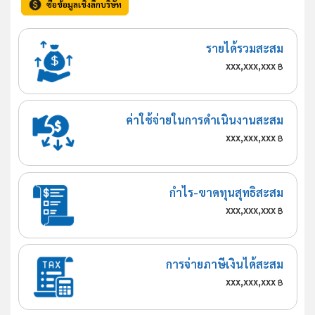
ซื้อข้อมูลเชิงลึกบริษัท
รายได้รวมสะสม
xxx,xxx,xxx
฿
ค่าใช้จ่ายในการดำเนินงานสะสม
xxx,xxx,xxx
฿
กำไร-ขาดทุนสุทธิสะสม
xxx,xxx,xxx
฿
การจ่ายภาษีเงินได้สะสม
xxx,xxx,xxx
฿