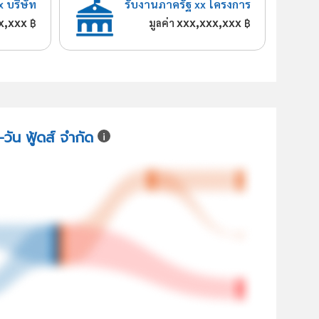
x บริษัท
รับงานภาครัฐ xx โครงการ
x,xxx
xxx,xxx,xxx
฿
มูลค่า
฿
-วัน ฟู้ดส์ จำกัด