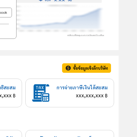
ebook
ซื้อข้อมูลเชิงลึกบริษัท
ทธิสะสม
การจ่ายภาษีเงินได้สะสม
x,xxx
xxx,xxx,xxx
฿
฿