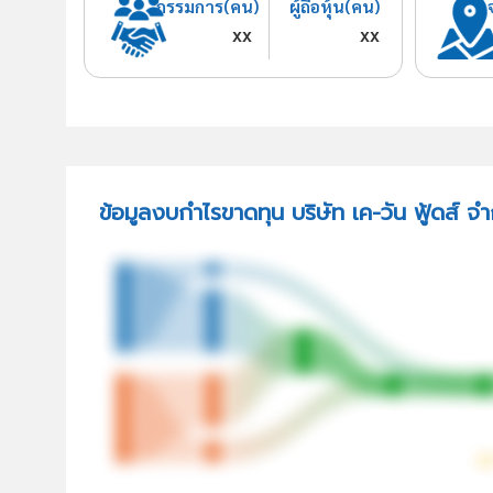
กรรมการ(คน)
ผู้ถือหุ้น(คน)
xx
xx
ข้อมูลงบกำไรขาดทุน บริษัท เค-วัน ฟู้ดส์ จำ