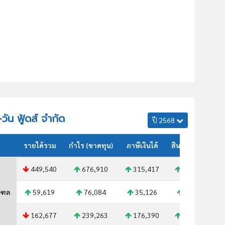
-วัน ฟู้ดส์ จำกัด
ปี 2568
รายได้รวม
กำไร (ขาดทุน)
ภาษีเงินได้
สินทรัพย์รวม
449,540
676,910
315,417
633,736
ณฑล
59,619
76,084
35,126
74,371
162,677
239,263
176,390
221,604