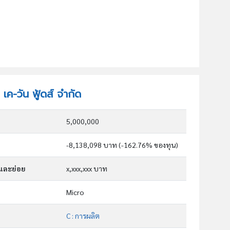
 เค-วัน ฟู้ดส์ จำกัด
5,000,000
-8,138,098 บาท (-162.76% ของทุน)
กและย่อย
x,xxx,xxx บาท
Micro
C : การผลิต